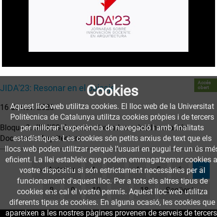
Accés
Cookies
JIDA'23: Resonar en el paisaje
obert
Aquest lloc web utilitza cookies. El lloc web de la Universitat
16 de nov. 2023
Politècnica de Catalunya utilitza cookies pròpies i de tercers
per millorar l’experiència de navegació i amb finalitats
Bloque 3. JIDA'23-Granada: Jornadas sobre Innovación
estadístiques. Les cookies són petits arxius de text que els
Docente en Arquitectura
llocs web poden utilitzar perquè l’usuari en pugui fer un ús mé
eficient. La llei estableix que podem emmagatzemar cookies a
(cur
← Anterior
1
…
4
5
6
7
vostre dispositiu si són estrictament necessàries per al
funcionament d'aquest lloc. Per a tots els altres tipus de
8
9
10
…
18
Següent →
cookies ens cal el vostre permís. Aquest lloc web utilitza
diferents tipus de cookies. En alguna ocasió, les cookies que
apareixen a les nostres pàgines provenen de serveis de tercers