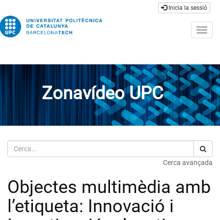
Inicia la sessió
Togg
navig
Zonavídeo UPC
Cerca
Cerca avançada
Objectes multimèdia amb
l’etiqueta: Innovació i