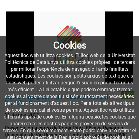
Cookies
Aquest lloc web utilitza cookies. El lloc web de la Universitat
Politècnica de Catalunya utilitza cookies pròpies i de tercers
per millorar l’experiència de navegació i amb finalitats
estadístiques. Les cookies són petits arxius de text que els
llocs web poden utilitzar perquè l’usuari en pugui fer un ús
més eficient. La llei estableix que podem emmagatzemar
Accés
JIDA'21. Integration of Art-Based Research
cookies al vostre dispositiu si són estrictament necessàries
obert
in Design Curricula
per al funcionament d'aquest lloc. Per a tots els altres tipus
de cookies ens cal el vostre permís. Aquest lloc web utilitza
11 de nov. 2021
diferents tipus de cookies. En alguna ocasió, les cookies que
apareixen a les nostres pàgines provenen de serveis de
Presentación a cargo de Roger Páez. Elisava Research,
tercers. En qualsevol moment, vostè podrà canviar o retirar el
Universitat de Vic-Universitat Central de Catalunya (UVIC-
seu consentiment de la Declaració sobre ús de cookies al