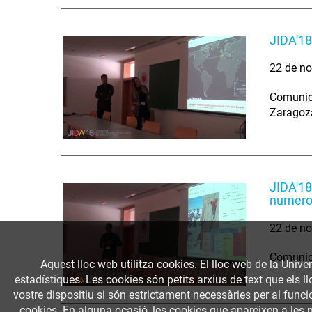
JIDA'18
22 de no
Comunica
Zaragoz
JIDA'18
numero
22 de no
Comunica
Aquest lloc web utilitza cookies. El lloc web de la Univer
estadístiques. Les cookies són petits arxius de text que els 
vostre dispositiu si són estrictament necessàries per al funcio
cookies. En alguna ocasió, les cookies que apareixen a les 