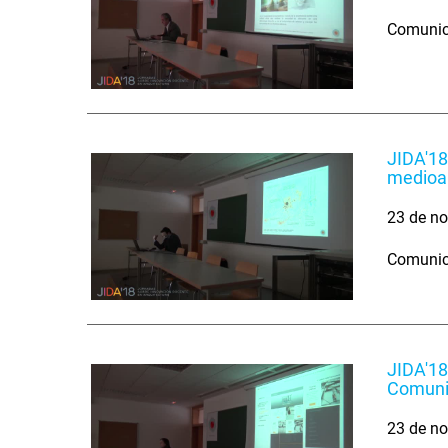
Comunica
JIDA'18
medioa
23 de no
Comunica
JIDA'18
Comuni
23 de no