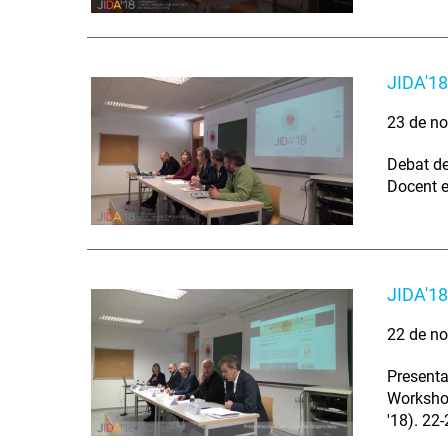
JIDA'18
23 de no
Debat de
Docent e
JIDA'18
22 de no
Presenta
Workshop
'18). 22