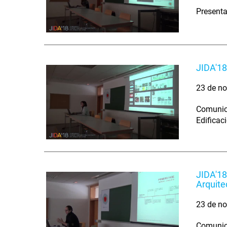
Presenta
JIDA'18
23 de no
Comunica
Edificac
JIDA'18
Arquite
23 de no
Comunica