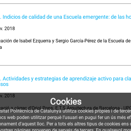
. Indicios de calidad de una Escuela emergente: de las hoj
v. 2018
ción de Isabel Ezquerra y Sergio García-Pérez de la Escuela de 
a
. Actividades y estrategias de aprendizaje activo para cl
sos
v. 2018
Cookies
ció a càrrec d'Oriol Pons. E.T.S.Arquitectura de Barcelona - UP
sitat Politècnica de Catalunya utilitza cookies pròpies i de terce
llocs web poden utilitzar perquè l’usuari en pugui fer un ús més
nament d'aquest lloc. Per a tots els altres tipus de cookies ens c
nostres pàgines provenen de serveis de tercers. En qualsevol mom