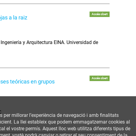
Accés obert
as a la raiz
Ingeniería y Arquitectura EINA. Universidad de
Accés obert
ases teóricas en grupos
C
rs per millorar l’experiència de navegació i amb finalitats
 eficient. La llei estableix que podem emmagatzemar cookies al
al el vostre permís. Aquest lloc web utilitza diferents tipus de
ent, vostè podrà canviar o retirar el seu consentiment de la