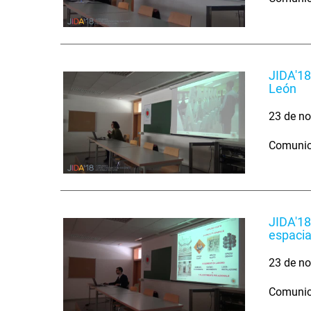
JIDA'18.
León
23 de no
Comunica
JIDA'18
espacia
23 de no
Comunica