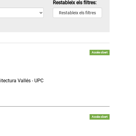
Restableix els filtres:
Accés obert
itectura Vallés - UPC
Accés obert