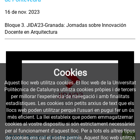
16 de nov. 2023
Bloque 3. JIDA'23-Granada: Jornadas sobre Innovación
Docente en Arquitectura
Cookies
Aquest lloc web utilitza cookies. El lloc web de la Universitat
Politècnica de Catalunya utilitza cookies pròpies i de tercers
per millorar l’experiència de navegació i amb finalitats
estadístiques. Les cookies són petits arxius de text que els
llocs web poden utilitzar perquè l’usuari en pugui fer un ús
més eficient. La llei estableix que podem emmagatzemar
cookies al vostre dispositiu si són estrictament necessàries
per al funcionament d'aquest lloc. Per a tots els altres tipus
Accés
JIDA'23: Resonar en el paisaje
obert
de cookies ens cal el vostre permís. Aquest lloc web utilitza