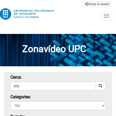
Inicia la sessió
Togg
navig
Zonavídeo UPC
Cerca:
Categories: