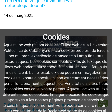
a un PDI que vulgui canviar la seva
metodologia docent?
14 de maig 2025
Cookies
Aquest lloc web utilitza cookies. El lloc web de la Universitat
Politècnica de Catalunya utilitza cookies pròpies i de tercers
per millorar l’experiència de navegació i amb finalitats
estadístiques. Les cookies són petits arxius de text que els
llocs web poden utilitzar perquè l’usuari en pugui fer un ús
més eficient. La llei estableix que podem emmagatzemar
cookies al vostre dispositiu si són estrictament necessàries
per al funcionament d'aquest lloc. Per a tots els altres tipus
de cookies ens cal el vostre permís. Aquest lloc web utilitza
diferents tipus de cookies. En alguna ocasió, les cookies que
apareixen a les nostres pàgines provenen de serveis de
Accés
Galàxia Aprenentatge. Què suposaran
obert
tercers. En qualsevol moment, vostè podrà canviar o retirar el
aquests projectes per a l'estudiantat?
seu consentiment de la Declaració sobre ús de cookies al