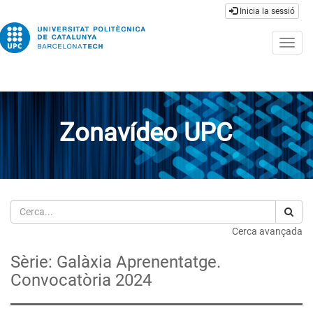
Inicia la sessió
Togg
navig
Zonavídeo UPC
Cerca
Cerca avançada
Sèrie: Galàxia Aprenentatge.
Convocatòria 2024