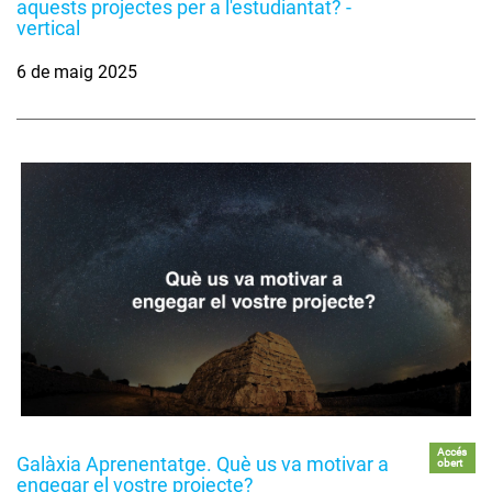
aquests projectes per a l'estudiantat? -
vertical
6 de maig 2025
Accés
Galàxia Aprenentatge. Què us va motivar a
obert
engegar el vostre projecte?