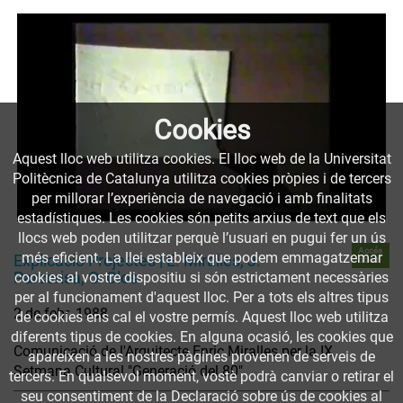
Cookies
Aquest lloc web utilitza cookies. El lloc web de la Universitat
Politècnica de Catalunya utilitza cookies pròpies i de tercers
per millorar l’experiència de navegació i amb finalitats
estadístiques. Les cookies són petits arxius de text que els
llocs web poden utilitzar perquè l’usuari en pugui fer un ús
Accés
més eficient. La llei estableix que podem emmagatzemar
Explicació Projectes | E. Miralles, J.
obert
Parcerisa, O. Clos
cookies al vostre dispositiu si són estrictament necessàries
per al funcionament d'aquest lloc. Per a tots els altres tipus
2 de febr. 1988
de cookies ens cal el vostre permís. Aquest lloc web utilitza
diferents tipus de cookies. En alguna ocasió, les cookies que
Comunicació de l'Arquitecte Enric Miralles per la IX
apareixen a les nostres pàgines provenen de serveis de
Setmana Cultural "Generació del 80"
tercers. En qualsevol moment, vostè podrà canviar o retirar el
seu consentiment de la Declaració sobre ús de cookies al