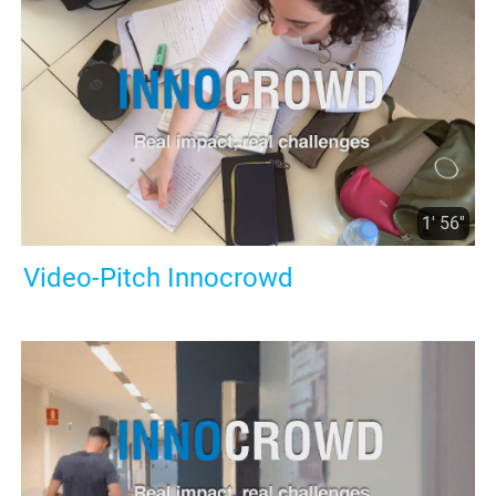
1' 56''
Video-Pitch Innocrowd