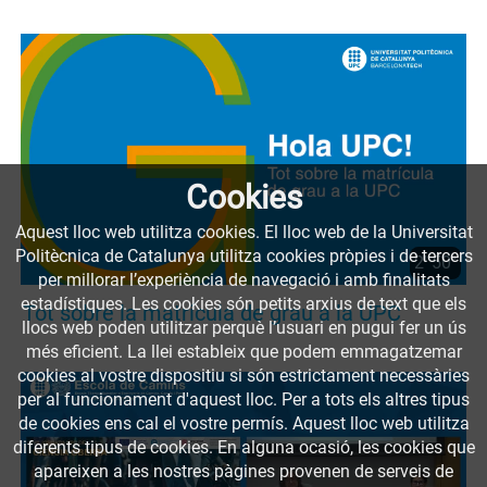
Cookies
Aquest lloc web utilitza cookies. El lloc web de la Universitat
Politècnica de Catalunya utilitza cookies pròpies i de tercers
2' 50''
per millorar l’experiència de navegació i amb finalitats
estadístiques. Les cookies són petits arxius de text que els
Tot sobre la matrícula de grau a la UPC
llocs web poden utilitzar perquè l’usuari en pugui fer un ús
més eficient. La llei estableix que podem emmagatzemar
cookies al vostre dispositiu si són estrictament necessàries
per al funcionament d'aquest lloc. Per a tots els altres tipus
de cookies ens cal el vostre permís. Aquest lloc web utilitza
diferents tipus de cookies. En alguna ocasió, les cookies que
apareixen a les nostres pàgines provenen de serveis de