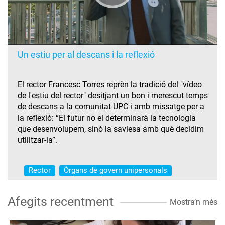
Un estiu per al descans i la reflexió
El rector Francesc Torres reprèn la tradició del "vídeo
de l'estiu del rector" desitjant un bon i merescut temps
de descans a la comunitat UPC i amb missatge per a
la reflexió: “El futur no el determinarà la tecnologia
que desenvolupem, sinó la saviesa amb què decidim
utilitzar-la”.
Rector
Òrgans de govern unipersonals
Afegits recentment
Mostra’n més