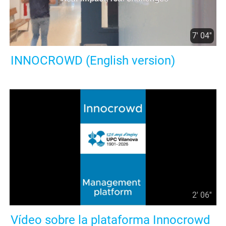
7' 04''
INNOCROWD (English version)
2' 06''
Vídeo sobre la plataforma Innocrowd