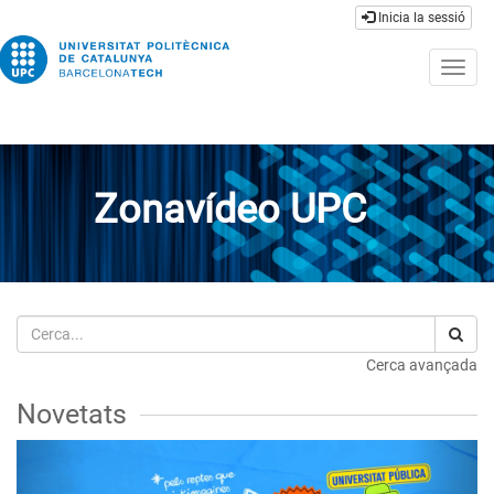
Inicia la sessió
Togg
navig
Zonavídeo UPC
Cerca
Cerca avançada
Novetats
Previous
Next