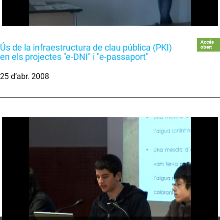
Accés
Ús de la infraestructura de clau pública (PKI)
obert
en els projectes "e-DNI" i "e-passaport"
25 d’abr. 2008