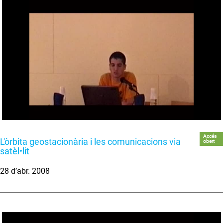
Accés
L'òrbita geostacionària i les comunicacions via
obert
satèl•lit
28 d’abr. 2008