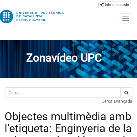
Inicia la sessió
Togg
navig
Zonavídeo UPC
Cerca
Cerca avançada
Objectes multimèdia amb
l’etiqueta: Enginyeria de la