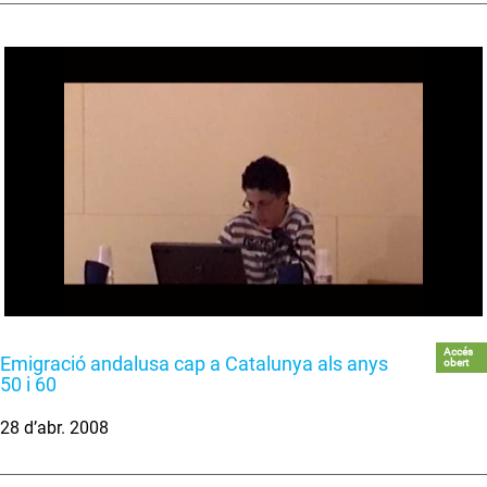
Accés
Emigració andalusa cap a Catalunya als anys
obert
50 i 60
28 d’abr. 2008