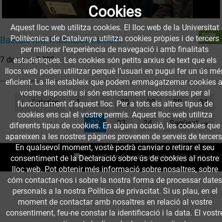
Cookies
Aquest lloc web utilitza cookies. El lloc web de la Universitat
Accés
Politècnica de Catalunya utilitza cookies pròpies i de tercers
Baetulo XXI: l'Acondicionament
obert
per millorar l’experiència de navegació i amb finalitats
7 de març 2008
estadístiques. Les cookies són petits arxius de text que els
llocs web poden utilitzar perquè l’usuari en pugui fer un ús mé
eficient. La llei estableix que podem emmagatzemar cookies a
vostre dispositiu si són estrictament necessàries per al
← Anterior
1
…
28
29
30
31
funcionament d'aquest lloc. Per a tots els altres tipus de
cookies ens cal el vostre permís. Aquest lloc web utilitza
(current)
32
33
34
Següent →
diferents tipus de cookies. En alguna ocasió, les cookies que
apareixen a les nostres pàgines provenen de serveis de tercers
En qualsevol moment, vostè podrà canviar o retirar el seu
consentiment de la Declaració sobre ús de cookies al nostre
Funciona amb
PuMuKIT 3.9.10
lloc web. Pot obtenir més informació sobre nosaltres, sobre
cóm contactar-nos i sobre la nostra forma de processar dates
personals a la nostra Política de privacitat. Si us plau, en el
moment de contactar amb nosaltres en relació al vostre
consentiment, feu-ne constar la identificació i la data. El vostr