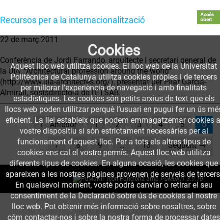
Accés
Recursos per a la internacionalització
obert
22 de març 2011
Cookies
Conferència de Jordi Farrando, arquitecte i secretari general de
Aquest lloc web utilitza cookies. El lloc web de la Universitat
la UIA, “Architectural profession around the world”
Politècnica de Catalunya utilitza cookies pròpies i de tercers
(http://www.uia-architectes.org/), presentat per Pilar García-
per millorar l’experiència de navegació i amb finalitats
Almirall, sostsdirectora de l'ETSAB.
estadístiques. Les cookies són petits arxius de text que els
llocs web poden utilitzar perquè l’usuari en pugui fer un ús mé
eficient. La llei estableix que podem emmagatzemar cookies a
(cur
← Anterior
1
2
3
4
5
6
vostre dispositiu si són estrictament necessàries per al
funcionament d'aquest lloc. Per a tots els altres tipus de
7
8
9
…
13
Següent →
cookies ens cal el vostre permís. Aquest lloc web utilitza
diferents tipus de cookies. En alguna ocasió, les cookies que
apareixen a les nostres pàgines provenen de serveis de tercers
Funciona amb
PuMuKIT 3.9.10
En qualsevol moment, vostè podrà canviar o retirar el seu
consentiment de la Declaració sobre ús de cookies al nostre
lloc web. Pot obtenir més informació sobre nosaltres, sobre
cóm contactar-nos i sobre la nostra forma de processar dates