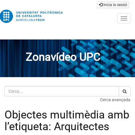
Inicia la sessió
Togg
navig
Zonavídeo UPC
Cerca
Cerca avançada
Objectes multimèdia amb
l’etiqueta: Arquitectes