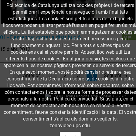
Politècnica de Catalunya utilitza cookies pròpies i de tercers
per millorar l’experiència de navegació i amb finalitats
estadístiques. Les cookies són petits arxius de text que els
llocs web poden utilitzar perquè l’usuari en pugui fer un ús mé
eficient. La llei estableix que podem emmagatzemar cookies a
Accés
01 - Destensat corretja distribució
obert
vostre dispositiu si són estrictament necessàries per al
funcionament d'aquest lloc. Per a tots els altres tipus de
15 d’abr. 2012
cookies ens cal el vostre permís. Aquest lloc web utilitza
diferents tipus de cookies. En alguna ocasió, les cookies que
apareixen a les nostres pàgines provenen de serveis de tercers
En qualsevol moment, vostè podrà canviar o retirar el seu
(current)
← Anterior
1
2
3
4
Següent →
consentiment de la Declaració sobre ús de cookies al nostre
lloc web. Pot obtenir més informació sobre nosaltres, sobre
cóm contactar-nos i sobre la nostra forma de processar dates
Funciona amb
PuMuKIT 3.9.10
personals a la nostra Política de privacitat. Si us plau, en el
moment de contactar amb nosaltres en relació al vostre
consentiment, feu-ne constar la identificació i la data. El vostr
consentiment s'aplica als dominis següents:
zonavideo.upc.edu.