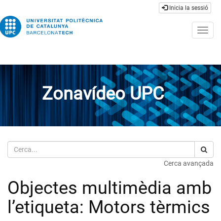
Inicia la sessió
Togg
navig
Zonavídeo UPC
Cerca
Cerca avançada
Objectes multimèdia amb
l’etiqueta: Motors tèrmics