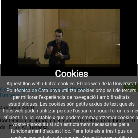
Cookies
Aquest lloc web utilitza cookies. El lloc web de la Universitat
Accés
Cosmologia: passat, present i futur de
obert
Politècnica de Catalunya utilitza cookies pròpies i de tercers
l'univers
per millorar l’experiència de navegació i amb finalitats
estadístiques. Les cookies són petits arxius de text que els
4 de maig 2010
llocs web poden utilitzar perquè l’usuari en pugui fer un ús mé
eficient. La llei estableix que podem emmagatzemar cookies a
Conferència celebrada en el marc de la Setmana cultural 2010
vostre dispositiu si són estrictament necessàries per al
de l'ETSEIAT, Terrassa.
funcionament d'aquest lloc. Per a tots els altres tipus de
cookies ens cal el vostre permís. Aquest lloc web utilitza