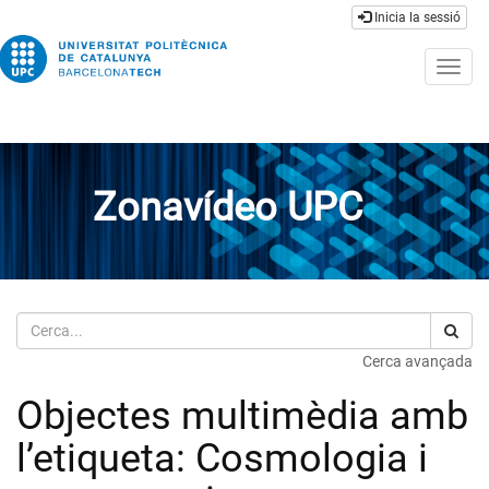
Inicia la sessió
Togg
navig
Zonavídeo UPC
Cerca
Cerca avançada
Objectes multimèdia amb
l’etiqueta: Cosmologia i