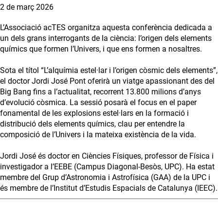
2 de març 2026
L’Associació acTES organitza aquesta conferència dedicada a
un dels grans interrogants de la ciència: l’origen dels elements
químics que formen l’Univers, i que ens formen a nosaltres.
Sota el títol “L’alquímia estel·lar i l’origen còsmic dels elements”,
el doctor Jordi José Pont oferirà un viatge apassionant des del
Big Bang fins a l’actualitat, recorrent 13.800 milions d’anys
d’evolució còsmica. La sessió posarà el focus en el paper
fonamental de les explosions estel·lars en la formació i
distribució dels elements químics, clau per entendre la
composició de l’Univers i la mateixa existència de la vida.
Jordi José és doctor en Ciències Físiques, professor de Física i
investigador a l’EEBE (Campus Diagonal-Besòs, UPC). Ha estat
membre del Grup d’Astronomia i Astrofísica (GAA) de la UPC i
és membre de l’Institut d’Estudis Espacials de Catalunya (IEEC).