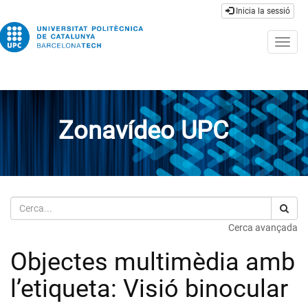
Inicia la sessió
Togg
navig
Zonavídeo UPC
Cerca
Cerca avançada
Objectes multimèdia amb
l’etiqueta: Visió binocular