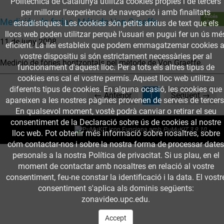
Politècnica de Catalunya utilitza cookies pròpies i de tercers
per millorar l’experiència de navegació i amb finalitats
Accés
Medición de forias. Método Von Graeffe
obert
estadístiques. Les cookies són petits arxius de text que els
llocs web poden utilitzar perquè l’usuari en pugui fer un ús mé
11 de juny 2008
eficient. La llei estableix que podem emmagatzemar cookies a
vostre dispositiu si són estrictament necessàries per al
Medició de fòries horitzontals pel mètode de Von Graeffe.
funcionament d'aquest lloc. Per a tots els altres tipus de
cookies ens cal el vostre permís. Aquest lloc web utilitza
diferents tipus de cookies. En alguna ocasió, les cookies que
(current)
← Anterior
1
Següent →
apareixen a les nostres pàgines provenen de serveis de tercers
En qualsevol moment, vostè podrà canviar o retirar el seu
consentiment de la Declaració sobre ús de cookies al nostre
Funciona amb
PuMuKIT 3.9.10
lloc web. Pot obtenir més informació sobre nosaltres, sobre
cóm contactar-nos i sobre la nostra forma de processar dates
personals a la nostra Política de privacitat. Si us plau, en el
moment de contactar amb nosaltres en relació al vostre
consentiment, feu-ne constar la identificació i la data. El vostr
consentiment s'aplica als dominis següents:
zonavideo.upc.edu.
Accept