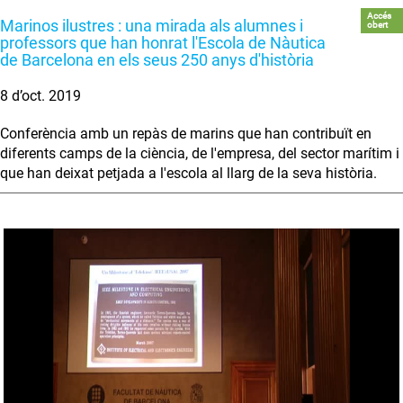
Accés
Marinos ilustres : una mirada als alumnes i
obert
professors que han honrat l'Escola de Nàutica
de Barcelona en els seus 250 anys d'història
8 d’oct. 2019
Conferència amb un repàs de marins que han contribuït en
diferents camps de la ciència, de l'empresa, del sector marítim i
que han deixat petjada a l'escola al llarg de la seva història.