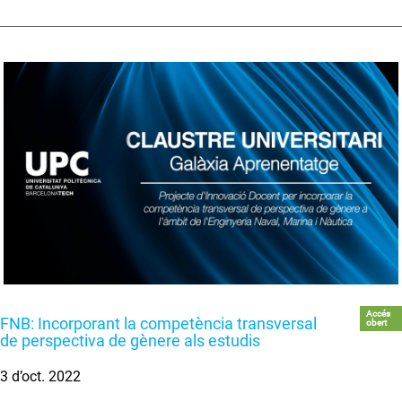
Accés
FNB: Incorporant la competència transversal
obert
de perspectiva de gènere als estudis
3 d’oct. 2022