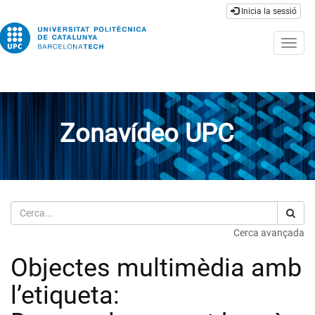
Inicia la sessió
Togg
navig
Zonavídeo UPC
Cerca
Cerca avançada
Objectes multimèdia amb
l’etiqueta: