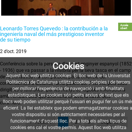
Accés
Leonardo Torres Quevedo : la contribución a la
obert
ingeniería naval del más prestigioso inventor
de su tiempo
2 d’oct. 2019
Cookies
Conferència sobre la persona d'aquest enginyer espanyol (1852
- 1936) que va passar a la història per la seva tasca en el camp
Aquest lloc web utilitza cookies. El lloc web de la Universitat
de l'aeronàutica i la computació, per la invenció del
Politècnica de Catalunya utilitza cookies pròpies i de tercers
comandament a distància amb patent del Telekino, pels seus
per millorar l’experiència de navegació i amb finalitats
dirigibles o telefèrics i per les menys conegudes innovacions
estadístiques. Les cookies són petits arxius de text que els
amb l'embarcació que anomenà Binave, la llavor dels
llocs web poden utilitzar perquè l’usuari en pugui fer un ús mé
catamarà.
eficient. La llei estableix que podem emmagatzemar cookies a
vostre dispositiu si són estrictament necessàries per al
funcionament d'aquest lloc. Per a tots els altres tipus de
(current)
← Anterior
1
2
3
Següent →
cookies ens cal el vostre permís. Aquest lloc web utilitza