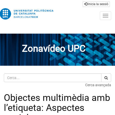
Inicia la sessió
Togg
navig
Zonavídeo UPC
Cerca
Cerca avançada
Objectes multimèdia amb
l’etiqueta: Aspectes