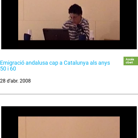
Accés
Emigració andalusa cap a Catalunya als anys
obert
50 i 60
28 d’abr. 2008