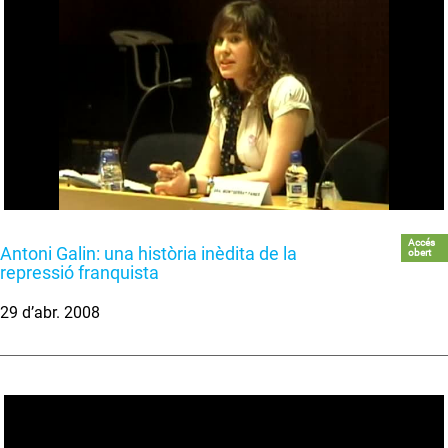
Accés
Antoni Galin: una història inèdita de la
obert
repressió franquista
29 d’abr. 2008