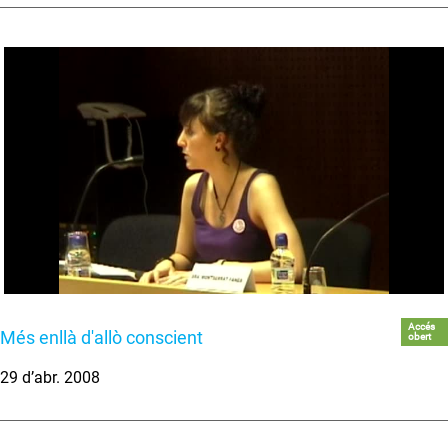
Accés
Més enllà d'allò conscient
obert
29 d’abr. 2008