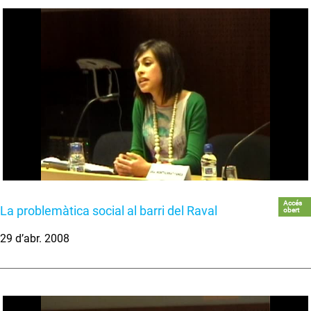
Accés
La problemàtica social al barri del Raval
obert
29 d’abr. 2008