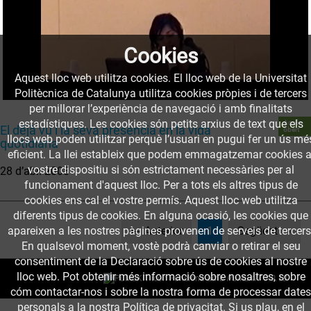
Cookies
Aquest lloc web utilitza cookies. El lloc web de la Universitat
Politècnica de Catalunya utilitza cookies pròpies i de tercers
per millorar l’experiència de navegació i amb finalitats
estadístiques. Les cookies són petits arxius de text que els
Accés
El déjà vu i la seva presència en la vida
obert
llocs web poden utilitzar perquè l’usuari en pugui fer un ús mé
quotidiana
eficient. La llei estableix que podem emmagatzemar cookies a
vostre dispositiu si són estrictament necessàries per al
28 d’abr. 2008
funcionament d'aquest lloc. Per a tots els altres tipus de
cookies ens cal el vostre permís. Aquest lloc web utilitza
diferents tipus de cookies. En alguna ocasió, les cookies que
(current)
apareixen a les nostres pàgines provenen de serveis de tercers
← Anterior
1
Següent →
En qualsevol moment, vostè podrà canviar o retirar el seu
consentiment de la Declaració sobre ús de cookies al nostre
lloc web. Pot obtenir més informació sobre nosaltres, sobre
Funciona amb
PuMuKIT 3.9.10
cóm contactar-nos i sobre la nostra forma de processar dates
personals a la nostra Política de privacitat. Si us plau, en el