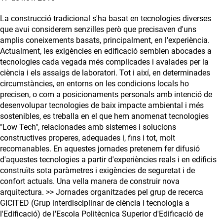
La construcció tradicional s'ha basat en tecnologies diverses
que avui considerem senzilles però que precisaven d'uns
amplis coneixements basats, principalment, en l'experiència.
Actualment, les exigències en edificació semblen abocades a
tecnologies cada vegada més complicades i avalades per la
ciència i els assaigs de laboratori. Tot i així, en determinades
circumstàncies, en entorns on les condicions locals ho
precisen, o com a posicionaments personals amb intenció de
desenvolupar tecnologies de baix impacte ambiental i més
sostenibles, es treballa en el que hem anomenat tecnologies
"Low Tech", relacionades amb sistemes i solucions
constructives properes, adequades i, fins i tot, molt
recomanables. En aquestes jornades pretenem fer difusió
d'aquestes tecnologies a partir d'experiències reals i en edificis
construïts sota paràmetres i exigències de seguretat i de
confort actuals. Una vella manera de construir nova
arquitectura. >> Jornades organitzades pel grup de recerca
GICITED (Grup interdisciplinar de ciència i tecnologia a
l'Edificació) de l'Escola Politècnica Superior d'Edificació de