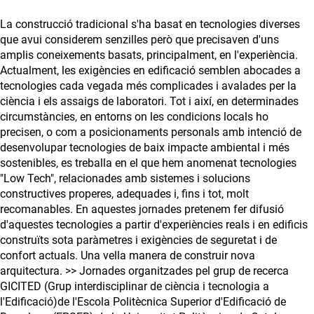
La construcció tradicional s'ha basat en tecnologies diverses
que avui considerem senzilles però que precisaven d'uns
amplis coneixements basats, principalment, en l'experiència.
Actualment, les exigències en edificació semblen abocades a
tecnologies cada vegada més complicades i avalades per la
ciència i els assaigs de laboratori. Tot i així, en determinades
circumstàncies, en entorns on les condicions locals ho
precisen, o com a posicionaments personals amb intenció de
desenvolupar tecnologies de baix impacte ambiental i més
sostenibles, es treballa en el que hem anomenat tecnologies
"Low Tech", relacionades amb sistemes i solucions
constructives properes, adequades i, fins i tot, molt
recomanables. En aquestes jornades pretenem fer difusió
d'aquestes tecnologies a partir d'experiències reals i en edificis
construïts sota paràmetres i exigències de seguretat i de
confort actuals. Una vella manera de construir nova
arquitectura. >> Jornades organitzades pel grup de recerca
GICITED (Grup interdisciplinar de ciència i tecnologia a
l'Edificació)de l'Escola Politècnica Superior d'Edificació de