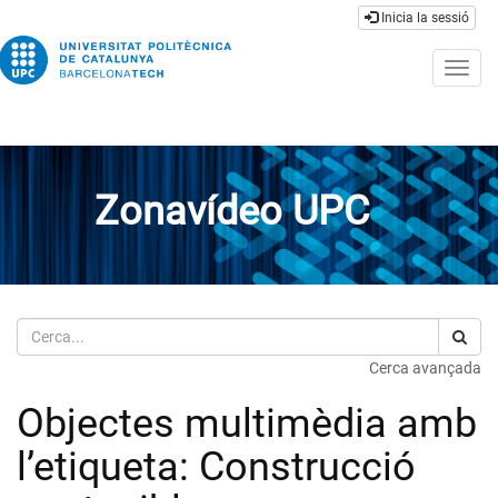
Inicia la sessió
Togg
navig
Zonavídeo UPC
Cerca
Cerca avançada
Objectes multimèdia amb
l’etiqueta: Construcció