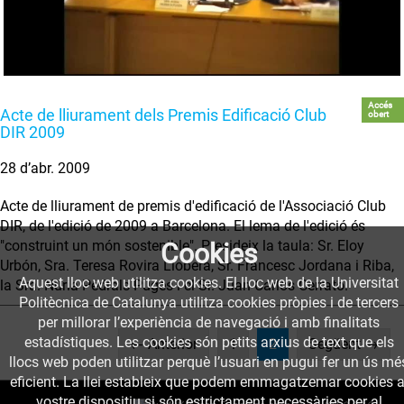
Accés
Acte de lliurament dels Premis Edificació Club
obert
DIR 2009
28 d’abr. 2009
Acte de lliurament de premis d'edificació de l'Associació Club
DIR, de l'edició de 2009 a Barcelona. El lema de l'edició és
"construint un món sostenible". Presideix la taula: Sr. Eloy
Cookies
Urbón, Sra. Teresa Rovira Llobera, Sr. Francesc Jordana i Riba,
Aquest lloc web utilitza cookies. El lloc web de la Universitat
la Sra. Núria Pedrals Pugès i el Sr. Juan Carlos Cerrato.
Politècnica de Catalunya utilitza cookies pròpies i de tercers
per millorar l’experiència de navegació i amb finalitats
estadístiques. Les cookies són petits arxius de text que els
(current)
← Anterior
1
2
Següent →
llocs web poden utilitzar perquè l’usuari en pugui fer un ús mé
eficient. La llei estableix que podem emmagatzemar cookies a
vostre dispositiu si són estrictament necessàries per al