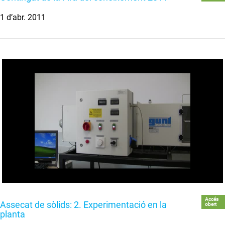
1 d’abr. 2011
Accés
Assecat de sòlids: 2. Experimentació en la
obert
planta