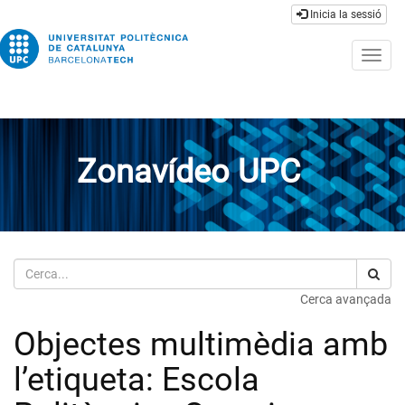
Inicia la sessió
Togg
navig
Zonavídeo UPC
Cerca
Cerca avançada
Objectes multimèdia amb
l’etiqueta: Escola