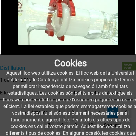
Cookies
Accés
Distillation
obert
Aquest lloc web utilitza cookies. El lloc web de la Universitat
Politècnica de Catalunya utilitza cookies pròpies i de tercers
1 de febr. 2010
per millorar l’experiència de navegació i amb finalitats
E-learning resources for experimentation in chemistry subjects
estadístiques. Les cookies són petits arxius de text que els
llocs web poden utilitzar perquè l’usuari en pugui fer un ús mé
eficient. La llei estableix que podem emmagatzemar cookies a
(current)
← Anterior
1
2
3
4
5
6
vostre dispositiu si són estrictament necessàries per al
funcionament d'aquest lloc. Per a tots els altres tipus de
7
8
9
10
Següent →
cookies ens cal el vostre permís. Aquest lloc web utilitza
diferents tipus de cookies. En alguna ocasió, les cookies que