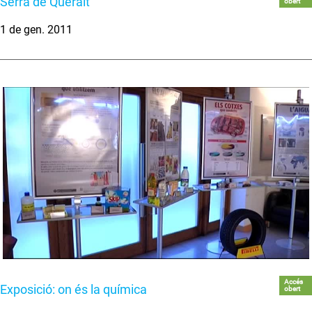
Serra de Queralt
obert
1 de gen. 2011
Accés
Exposició: on és la química
obert