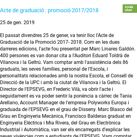
Accés
Acte de graduació : promoció 2017/2018
obert
25 de gen. 2019
El passat divendres 25 de gener, va tenir lloc l'Acte de
Graduació de la Promoció 2017- 2018. Com en les dues
darreres edicions, l'acte fou presentat per Marc Linares Galdón.
400 persones es van donar cita a l'Auditori Eduard Toldrà de
Vilanova i la Geltrú. Vam comptar amb l'assistència dels 86
graduats, les seves famílies, personal de l'Escola, i
personalitats relacionades amb la nostra Escola, el Consell de
Direcció de la UPC i amb la ciutat de Vilanova i la Geltrú. El
Director de l'EPSEVG, en Frederic Vilà, va obrir l'acte i
seguidament es va poder sentir la ponència a càrrec de Tania
Arellano, Account Manager de l'empresa Polyworks Europa i
graduada de l'EPSEVG en el grau de Disseny. Marc Blasco del
Grau en Enginyeria Mecànica, Francisco Balderas graduat en
Enginyeria Elèctrica i Mia Rivera, del Grau en Electrònica
Industrial i Automàtica, van ser els encarregats d'explicar les
seves vivències com a estudiants de l'EPSEVG. Vam comptar