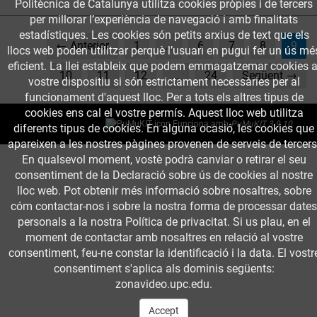
Politècnica de Catalunya utilitza cookies pròpies i de tercers
per millorar l’experiència de navegació i amb finalitats
estadístiques. Les cookies són petits arxius de text que els
(cur
← Anterior
1
…
6
7
8
9
llocs web poden utilitzar perquè l’usuari en pugui fer un ús mé
eficient. La llei estableix que podem emmagatzemar cookies a
10
11
12
…
24
Següent →
vostre dispositiu si són estrictament necessàries per al
funcionament d'aquest lloc. Per a tots els altres tipus de
cookies ens cal el vostre permís. Aquest lloc web utilitza
Funciona amb
PuMuKIT 3.9.10
diferents tipus de cookies. En alguna ocasió, les cookies que
apareixen a les nostres pàgines provenen de serveis de tercers
En qualsevol moment, vostè podrà canviar o retirar el seu
consentiment de la Declaració sobre ús de cookies al nostre
lloc web. Pot obtenir més informació sobre nosaltres, sobre
cóm contactar-nos i sobre la nostra forma de processar dates
personals a la nostra Política de privacitat. Si us plau, en el
moment de contactar amb nosaltres en relació al vostre
consentiment, feu-ne constar la identificació i la data. El vostr
consentiment s'aplica als dominis següents:
zonavideo.upc.edu.
Accept