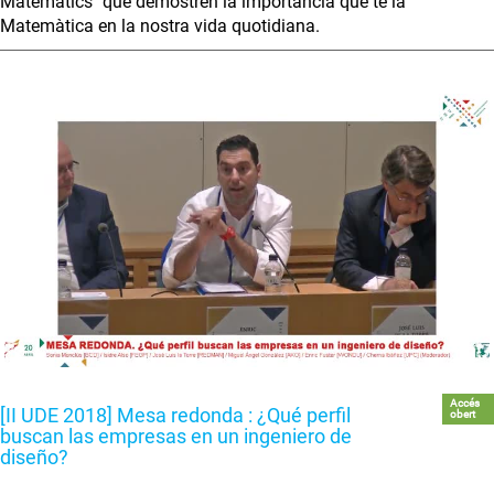
Matemàtics" que demostren la importància que té la
Matemàtica en la nostra vida quotidiana.
Accés
[II UDE 2018] Mesa redonda : ¿Qué perfil
obert
buscan las empresas en un ingeniero de
diseño?