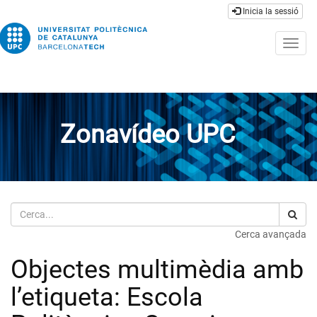
Inicia la sessió
Togg
navig
Zonavídeo UPC
Cerca
Cerca avançada
Objectes multimèdia amb
l’etiqueta: Escola