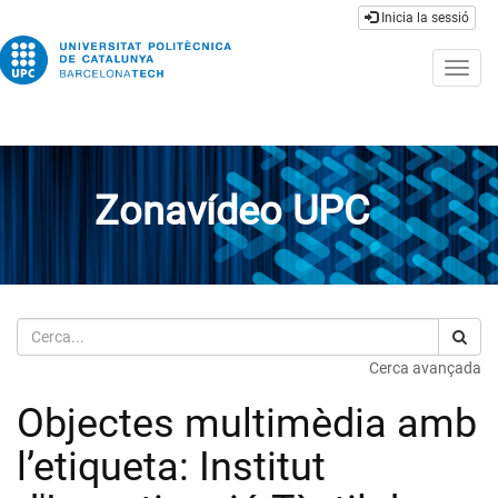
Inicia la sessió
Togg
navig
Zonavídeo UPC
Cerca
Cerca avançada
Objectes multimèdia amb
l’etiqueta: Institut