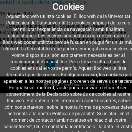
industria textil y de la moda española
Cookies
15 de nov. 2024
Aquest lloc web utilitza cookies. El lloc web de la Universitat
Politècnica de Catalunya utilitza cookies pròpies i de tercers
7ª Jornada Industria Textil y Sostenibilidad - Mesa 4 -
per millorar l’experiència de navegació i amb finalitats
Estrategia Europea de Textiles Sostenibles y Circulares: Retos
estadístiques. Les cookies són petits arxius de text que els
para la industria textil y de la moda española. La mirada del
llocs web poden utilitzar perquè l’usuari en pugui fer un ús mé
mundo de la empresa a los retos
eficient. La llei estableix que podem emmagatzemar cookies a
vostre dispositiu si són estrictament necessàries per al
funcionament d'aquest lloc. Per a tots els altres tipus de
(current)
← Anterior
1
2
3
4
Següent →
cookies ens cal el vostre permís. Aquest lloc web utilitza
diferents tipus de cookies. En alguna ocasió, les cookies que
apareixen a les nostres pàgines provenen de serveis de tercers
Funciona amb
PuMuKIT 3.9.10
En qualsevol moment, vostè podrà canviar o retirar el seu
consentiment de la Declaració sobre ús de cookies al nostre
lloc web. Pot obtenir més informació sobre nosaltres, sobre
cóm contactar-nos i sobre la nostra forma de processar dates
personals a la nostra Política de privacitat. Si us plau, en el
moment de contactar amb nosaltres en relació al vostre
consentiment, feu-ne constar la identificació i la data. El vostr