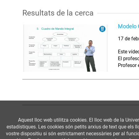
Resultats de la cerca
Modelo 
17 de feb
Este víd
El profes
Profesor 
Aquest lloc web utilitza cookies. El lloc web de la Univer
estadístiques. Les cookies són petits arxius de text que els 
vostre dispositiu si són estrictament necessàries per al funcio