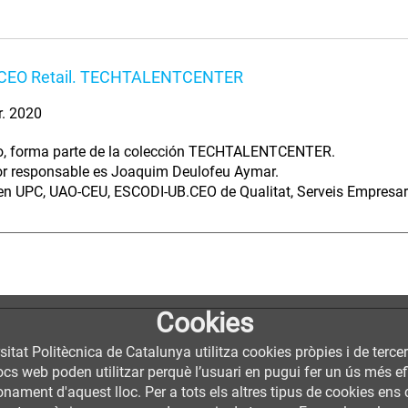
CEO Retail. TECHTALENTCENTER
r. 2020
eo, forma parte de la colección TECHTALENTCENTER.
or responsable es Joaquim Deulofeu Aymar.
en UPC, UAO-CEU, ESCODI-UB.CEO de Qualitat, Serveis Empresaria
Cookies
sitat Politècnica de Catalunya utilitza cookies pròpies i de terce
llocs web poden utilitzar perquè l’usuari en pugui fer un ús més
nament d'aquest lloc. Per a tots els altres tipus de cookies ens c