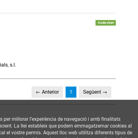
Accés obert
ls, s.l.
(current)
← Anterior
1
Següent →
rs per millorar l’experiència de navegació i amb finalitats
 eficient. La llei estableix que podem emmagatzemar cookies al
al el vostre permís. Aquest lloc web utilitza diferents tipus de