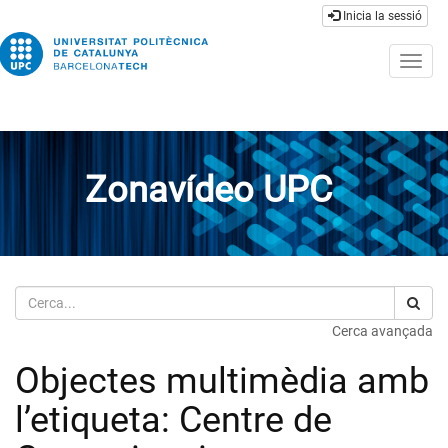
Inicia la sessió
Togg
navig
Zonavídeo UPC
Cerca
Cerca avançada
Objectes multimèdia amb
l’etiqueta: Centre de