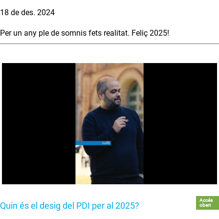
18 de des. 2024
Per un any ple de somnis fets realitat. Feliç 2025!
Accés
Quin és el desig del PDI per al 2025?
obert