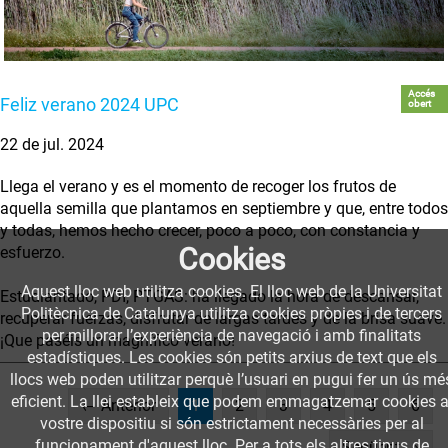
Accés
Feliz verano 2024 UPC
obert
22 de jul. 2024
Llega el verano y es el momento de recoger los frutos de
aquella semilla que plantamos en septiembre y que, entre todos
y todas, hemos hecho crecer, poco a poco, con constancia y
Cookies
esfuerzo.
Aquest lloc web utilitza cookies. El lloc web de la Universitat
Estudiantado, PDI, PTGAS: ha llegado la hora de descansar,
Politècnica de Catalunya utilitza cookies pròpies i de tercers
recuperar fuerzas, disfrutar de largas tardes y de la brisa suave.
per millorar l’experiència de navegació i amb finalitats
¡Que paséis un magnífico verano!
estadístiques. Les cookies són petits arxius de text que els
llocs web poden utilitzar perquè l’usuari en pugui fer un ús mé
eficient. La llei estableix que podem emmagatzemar cookies a
(current)
← Anterior
1
2
3
4
5
6
vostre dispositiu si són estrictament necessàries per al
funcionament d'aquest lloc. Per a tots els altres tipus de
Següent →