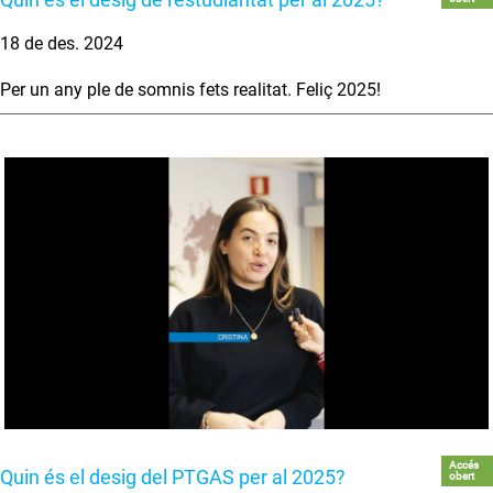
18 de des. 2024
Per un any ple de somnis fets realitat. Feliç 2025!
Accés
Quin és el desig del PTGAS per al 2025?
obert