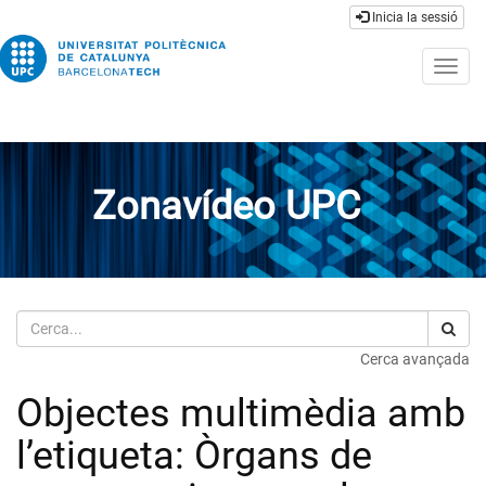
Inicia la sessió
Togg
navig
Zonavídeo UPC
Cerca
Cerca avançada
Objectes multimèdia amb
l’etiqueta: Òrgans de