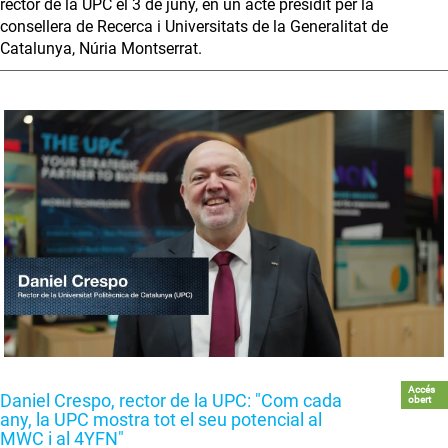
rector de la UPC el 3 de juny, en un acte presidit per la
consellera de Recerca i Universitats de la Generalitat de
Catalunya, Núria Montserrat.
Accés
Daniel Crespo, rector de la UPC: "Com cada
obert
any, la UPC mostra tot el seu potencial al
MWC i al 4YFN"