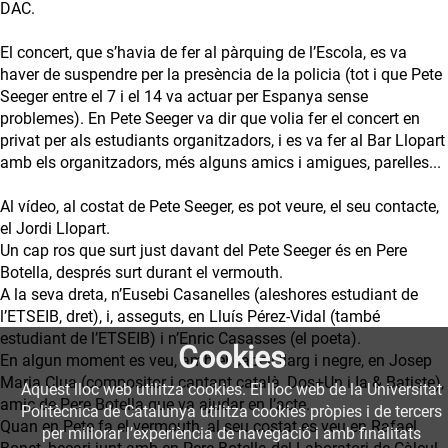
DAC.
El concert, que s’havia de fer al pàrquing de l’Escola, es va
haver de suspendre per la presència de la policia (tot i que Pete
Seeger entre el 7 i el 14 va actuar per Espanya sense
problemes). En Pete Seeger va dir que volia fer el concert en
privat per als estudiants organitzadors, i es va fer al Bar Llopart
amb els organitzadors, més alguns amics i amigues, parelles...
Al vídeo, al costat de Pete Seeger, es pot veure, el seu contacte,
el Jordi Llopart.
Un cap ros que surt just davant del Pete Seeger és en Pere
Botella, després surt durant el vermouth.
A la seva dreta, n’Eusebi Casanelles (aleshores estudiant de
l’ETSEIB, dret), i, asseguts, en Lluís Pérez-Vidal (també
estudiant de l’ETSEIB) i n’Enric Casasses (el poeta).
Cookies
En algun moment es veu, amb el cabell llarg i negre, en Josep
Maria Clua (compositor i cantant català, Dos+Un i Ia & Batiste),
Aquest lloc web utilitza cookies. El lloc web de la Universitat
amic de Pere Botella que va ajudar en l’acte.
Politècnica de Catalunya utilitza cookies pròpies i de tercers
Quan en Pete fa el vermouth, al seu costat es veu en Rafael
per millorar l’experiència de navegació i amb finalitats