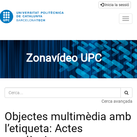
Inicia la sessió
Togg
navig
Zonavídeo UPC
Cerca
Cerca avançada
Objectes multimèdia amb
l’etiqueta: Actes