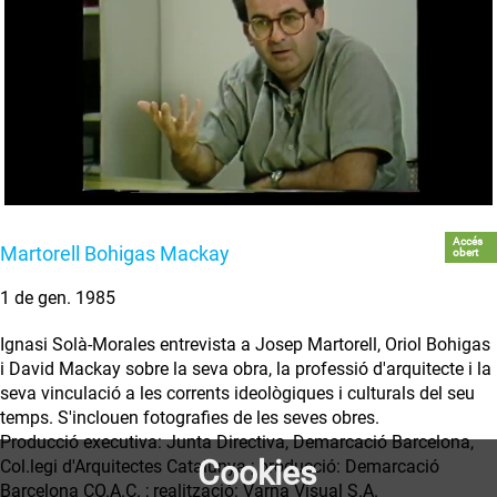
Accés
Martorell Bohigas Mackay
obert
1 de gen. 1985
Ignasi Solà-Morales entrevista a Josep Martorell, Oriol Bohigas
i David Mackay sobre la seva obra, la professió d'arquitecte i la
seva vinculació a les corrents ideològiques i culturals del seu
temps. S'inclouen fotografies de les seves obres.
Producció executiva: Junta Directiva, Demarcació Barcelona,
Cookies
Col.legi d'Arquitectes Catalunya ; producció: Demarcació
Barcelona CO.A.C. ; realització: Varna Visual S.A.