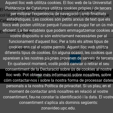
Aquest lloc web utilitza cookies. El lloc web de la Universitat
Politècnica de Catalunya utilitza cookies pròpies i de tercers
El visionat d'aquest audiovisual és possible gràcies a la
per millorar l’experiència de navegació i amb finalitats
col·laboració i autorització del Col·legi Oficial d'Arquitectes de
estadístiques. Les cookies són petits arxius de text que els
Catalunya.
llocs web poden utilitzar perquè l’usuari en pugui fer un ús mé
eficient. La llei estableix que podem emmagatzemar cookies a
En català i anglès
vostre dispositiu si són estrictament necessàries per al
funcionament d'aquest lloc. Per a tots els altres tipus de
cookies ens cal el vostre permís. Aquest lloc web utilitza
← Anterior
1
…
15
16
17
18
diferents tipus de cookies. En alguna ocasió, les cookies que
apareixen a les nostres pàgines provenen de serveis de tercers
(current)
19
20
21
Següent →
En qualsevol moment, vostè podrà canviar o retirar el seu
consentiment de la Declaració sobre ús de cookies al nostre
lloc web. Pot obtenir més informació sobre nosaltres, sobre
Funciona amb
PuMuKIT 3.9.10
cóm contactar-nos i sobre la nostra forma de processar dates
personals a la nostra Política de privacitat. Si us plau, en el
moment de contactar amb nosaltres en relació al vostre
consentiment, feu-ne constar la identificació i la data. El vostr
consentiment s'aplica als dominis següents:
zonavideo.upc.edu.