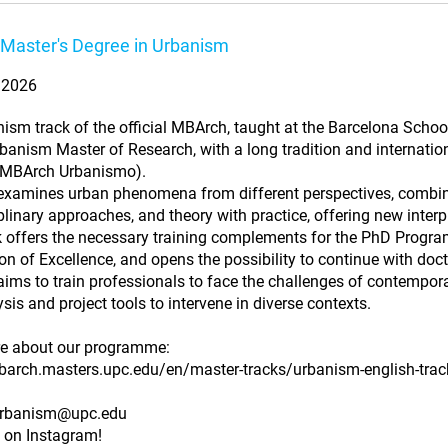
Master's Degree in Urbanism
. 2026
ism track of the official MBArch, taught at the Barcelona School
rbanism Master of Research, with a long tradition and internationa
(MBArch Urbanismo).
 examines urban phenomena from different perspectives, combini
plinary approaches, and theory with practice, offering new interpr
k offers the necessary training complements for the PhD Program
on of Excellence, and opens the possibility to continue with doc
 aims to train professionals to face the challenges of contempo
sis and project tools to intervene in diverse contexts.
e about our programme:
barch.masters.upc.edu/en/master-tracks/urbanism-english-trac
rbanism@upc.edu
 on Instagram!