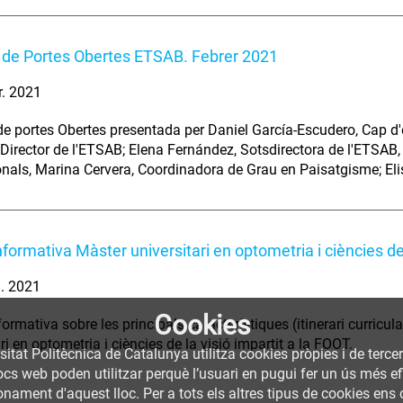
 de Portes Obertes ETSAB. Febrer 2021
r. 2021
e portes Obertes presentada per Daniel García-Escudero, Cap d'e
Director de l'ETSAB; Elena Fernández, Sotsdirectora de l'ETSAB
onals, Marina Cervera, Coordinadora de Grau en Paisatgisme; El
nformativa Màster universitari en optometria i ciències de 
. 2021
Cookies
ormativa sobre les principals característiques (itinerari curricul
ri en optometria i ciències de la visió impartit a la FOOT.
sitat Politècnica de Catalunya utilitza cookies pròpies i de terce
llocs web poden utilitzar perquè l’usuari en pugui fer un ús més
nament d'aquest lloc. Per a tots els altres tipus de cookies ens c