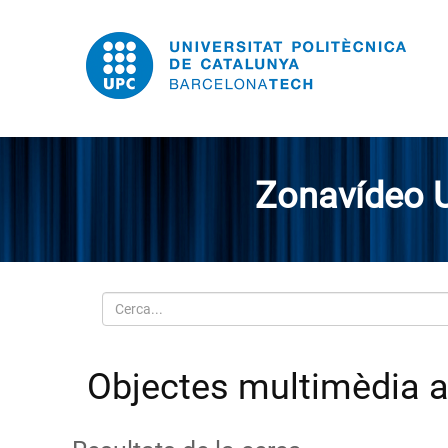
Zonavídeo 
Cerca
Objectes multimèdia am