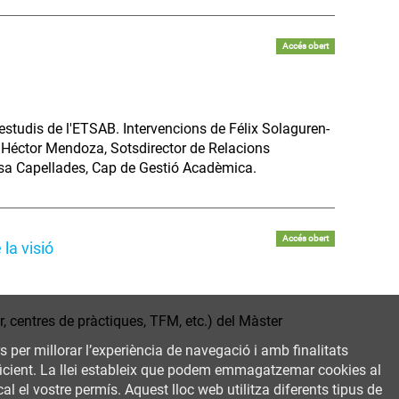
Accés obert
studis de l'ETSAB. Intervencions de Félix Solaguren-
, Héctor Mendoza, Sotsdirector de Relacions
isa Capellades, Cap de Gestió Acadèmica.
Accés obert
la visió
ar, centres de pràctiques, TFM, etc.) del Màster
rs per millorar l’experiència de navegació i amb finalitats
 eficient. La llei estableix que podem emmagatzemar cookies al
al el vostre permís. Aquest lloc web utilitza diferents tipus de