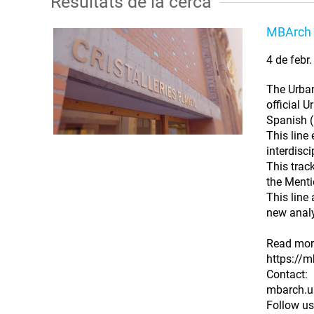
Resultats de la cerca
MBArch 
4 de febr
The Urban
official U
Spanish 
This line
interdisci
This trac
the Menti
This line
new analy
Read mor
https://m
Contact:
mbarch.u
Follow us