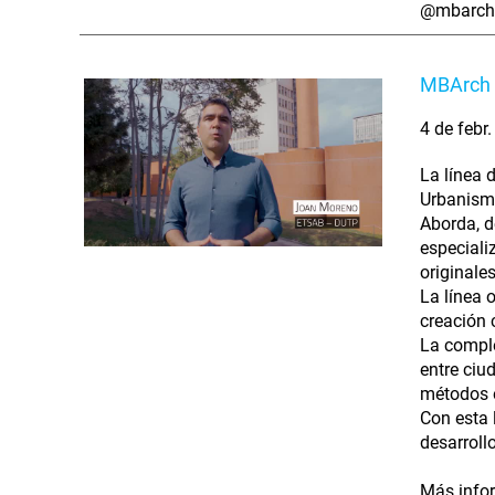
@mbarch
MBArch 
4 de febr
La línea 
Urbanismo
Aborda, d
especializ
originales
La línea 
creación 
La comple
entre ciu
métodos e
Con esta 
desarroll
Más info