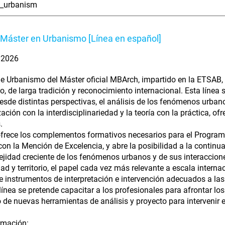
_urbanism
Máster en Urbanismo [Línea en español]
. 2026
de Urbanismo del Máster oficial MBArch, impartido en la ETSAB, 
, de larga tradición y reconocimiento internacional. Esta línea
esde distintas perspectivas, el análisis de los fenómenos urbano
ación con la interdisciplinariedad y la teoría con la práctica, o
.
ofrece los complementos formativos necesarios para el Progra
con la Mención de Excelencia, y abre la posibilidad a la contin
jidad creciente de los fenómenos urbanos y de sus interaccione
dad y territorio, el papel cada vez más relevante a escala interna
 instrumentos de interpretación e intervención adecuados a las
línea se pretende capacitar a los profesionales para afrontar l
o de nuevas herramientas de análisis y proyecto para intervenir 
rmación: