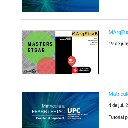
MArqEts
19 de jun
Matrícul
4 de jul. 
Tutorial 