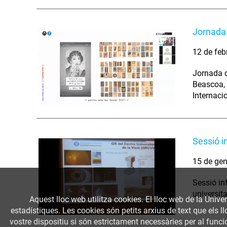
Jornada
12 de feb
Jornada d
Beascoa, 
Internaci
Sessió i
15 de gen
Sessió inf
universita
Aquest lloc web utilitza cookies. El lloc web de la Univer
estadístiques. Les cookies són petits arxius de text que els 
vostre dispositiu si són estrictament necessàries per al funcio