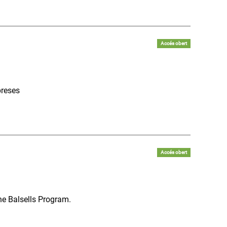
Accés obert
preses
Accés obert
he Balsells Program.