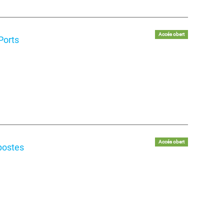
Accés obert
Ports
Accés obert
postes