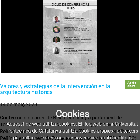
Accés
Valores y estrategias de la intervención en la
obert
arquitectura histórica
14 de març 2023
Cookies
Conferència a càrrec de Belén Onecha (Departament de
Aquest lloc web utilitza cookies. El lloc web de la Universitat
Tecnología de l'Arquitectura ETSAB | UPC), per el Màster
Politècnica de Catalunya utilitza cookies pròpies i de tercers
Rehabilitant Integrat Barcelona (MHIB), coordinat per Alberto
per millorar l’experiència de navegació i amb finalitats
Peñín (Departament de Projectes Arquitectònics ETSAB | UPC)