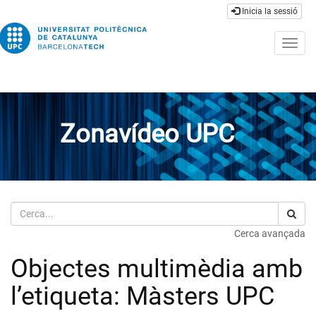
Inicia la sessió
Togg
navig
Zonavídeo UPC
Cerca
Cerca avançada
Objectes multimèdia amb
l’etiqueta: Màsters UPC