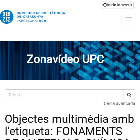
Inicia la sessió
Togg
navig
Zonavídeo UPC
Cerca
Cerca avançada
Objectes multimèdia amb
l’etiqueta: FONAMENTS