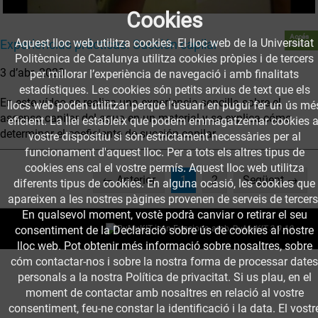
Cookies
Accés
Aquest lloc web utilitza cookies. El lloc web de la Universitat
Experiencias prácticas. Succión capilar
obert
Politècnica de Catalunya utilitza cookies pròpies i de tercers
3 d’abr. 2020
per millorar l’experiència de navegació i amb finalitats
estadístiques. Les cookies són petits arxius de text que els
En este vídeo se realiza una experiencia sencilla sobre el
llocs web poden utilitzar perquè l’usuari en pugui fer un ús mé
ascenso capilar del agua en un material y se explica cómo
eficient. La llei estableix que podem emmagatzemar cookies a
determinar el coeficiente de succión capilar.
vostre dispositiu si són estrictament necessàries per al
funcionament d'aquest lloc. Per a tots els altres tipus de
cookies ens cal el vostre permís. Aquest lloc web utilitza
(current)
← Anterior
1
2
Següent →
diferents tipus de cookies. En alguna ocasió, les cookies que
apareixen a les nostres pàgines provenen de serveis de tercers
En qualsevol moment, vostè podrà canviar o retirar el seu
consentiment de la Declaració sobre ús de cookies al nostre
Funciona amb
PuMuKIT 3.9.10
lloc web. Pot obtenir més informació sobre nosaltres, sobre
cóm contactar-nos i sobre la nostra forma de processar dates
personals a la nostra Política de privacitat. Si us plau, en el
moment de contactar amb nosaltres en relació al vostre
consentiment, feu-ne constar la identificació i la data. El vostr