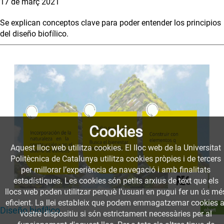
17 de març 2021
Se explican conceptos clave para poder entender los principios
del diseño biofílico.
Cookies
Aquest lloc web utilitza cookies. El lloc web de la Universitat
Politècnica de Catalunya utilitza cookies pròpies i de tercers
per millorar l’experiència de navegació i amb finalitats
estadístiques. Les cookies són petits arxius de text que els
llocs web poden utilitzar perquè l’usuari en pugui fer un ús mé
eficient. La llei estableix que podem emmagatzemar cookies a
Accés
Diseño biofílico
obert
vostre dispositiu si són estrictament necessàries per al