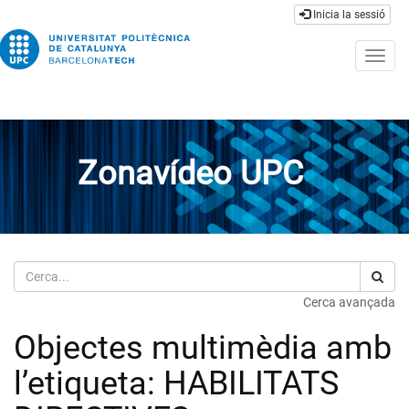
Inicia la sessió
Togg
navig
Zonavídeo UPC
Cerca
Cerca avançada
Objectes multimèdia amb
l’etiqueta: HABILITATS