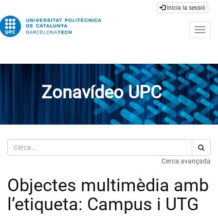
Inicia la sessió
Togg
navig
Zonavídeo UPC
Cerca
Cerca avançada
Objectes multimèdia amb
l’etiqueta: Campus i UTG