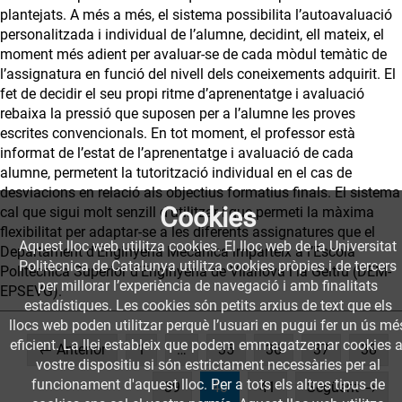
plantejats. A més a més, el sistema possibilita l’autoavaluació
personalitzada i individual de l’alumne, decidint, ell mateix, el
moment més adient per avaluar-se de cada mòdul temàtic de
l’assignatura en funció del nivell dels coneixements adquirit. El
fet de decidir el seu propi ritme d’aprenentatge i avaluació
rebaixa la pressió que suposen per a l’alumne les proves
escrites convencionals. En tot moment, el professor està
informat de l’estat de l’aprenentatge i avaluació de cada
alumne, permetent la tutorització individual en el cas de
desviacions en relació als objectius formatius finals. El sistema
Cookies
cal que sigui molt senzill d’utilitzar i que permeti la màxima
flexibilitat per adaptar-se a les diferents assignatures que el
Aquest lloc web utilitza cookies. El lloc web de la Universitat
Departament d’Enginyeria Mecànica imparteix a l’Escola
Politècnica de Catalunya utilitza cookies pròpies i de tercers
Politècnica Superior d’Enginyeria de Vilanova i la Geltrú (DEM-
per millorar l’experiència de navegació i amb finalitats
EPSEVG).
estadístiques. Les cookies són petits arxius de text que els
llocs web poden utilitzar perquè l’usuari en pugui fer un ús mé
eficient. La llei estableix que podem emmagatzemar cookies a
← Anterior
1
…
35
36
37
38
vostre dispositiu si són estrictament necessàries per al
funcionament d'aquest lloc. Per a tots els altres tipus de
(current)
39
40
41
Següent →