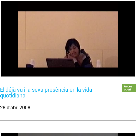
Accés
El déjà vu i la seva presència en la vida
obert
quotidiana
28 d’abr. 2008