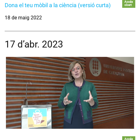
Accés
Dona el teu mòbil a la ciència (versió curta)
obert
18 de maig 2022
17 d’abr. 2023
Accés