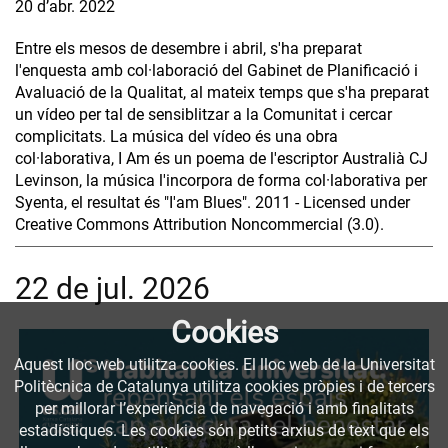
20 d’abr. 2022
Entre els mesos de desembre i abril, s'ha preparat
l'enquesta amb col·laboració del Gabinet de Planificació i
Avaluació de la Qualitat, al mateix temps que s'ha preparat
un vídeo per tal de sensiblitzar a la Comunitat i cercar
complicitats. La música del vídeo és una obra
col·laborativa, I Am és un poema de l'escriptor Australià CJ
Levinson, la música l'incorpora de forma col·laborativa per
Syenta, el resultat és "I'am Blues". 2011 - Licensed under
Creative Commons Attribution Noncommercial (3.0).
22 de jul. 2026
Cookies
Aquest lloc web utilitza cookies. El lloc web de la Universitat
Politècnica de Catalunya utilitza cookies pròpies i de tercers
per millorar l’experiència de navegació i amb finalitats
estadístiques. Les cookies són petits arxius de text que els