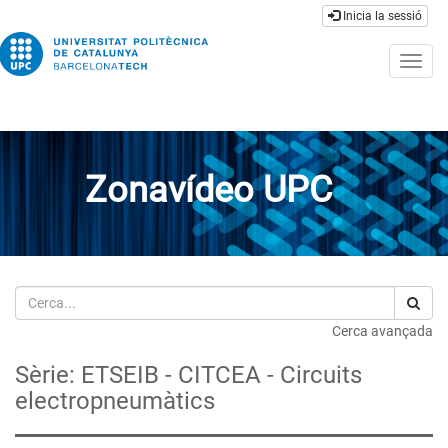
Inicia la sessió
Togg
navig
Zonavídeo UPC
Cerca
Cerca avançada
Sèrie: ETSEIB - CITCEA - Circuits
electropneumàtics