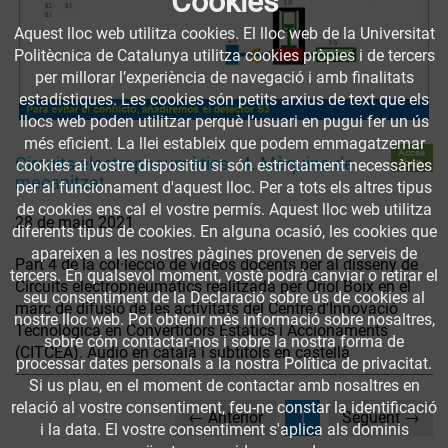
Cookies
Aquest lloc web utilitza cookies. El lloc web de la Universitat
Politècnica de Catalunya utilitza cookies pròpies i de tercers
per millorar l’experiència de navegació i amb finalitats
estadístiques. Les cookies són petits arxius de text que els
llocs web poden utilitzar perquè l’usuari en pugui fer un ús
més eficient. La llei estableix que podem emmagatzemar
Accés
Circuits electropneumàtics - 4. Màquina de
obert
cookies al vostre dispositiu si són estrictament necessàries
mecanitzat
per al funcionament d'aquest lloc. Per a tots els altres tipus
de cookies ens cal el vostre permís. Aquest lloc web utilitza
28 de maig 2021
diferents tipus de cookies. En alguna ocasió, les cookies que
apareixen a les nostres pàgines provenen de serveis de
Part 4 de la col·lecció de vídeos docents per al disseny de
tercers. En qualsevol moment, vostè podrà canviar o retirar el
Circuits electropneumàtics realitzada per Oriol Boix en el
seu consentiment de la Declaració sobre ús de cookies al
marc de difusió de les activitats del Centre d'Innovació
nostre lloc web. Pot obtenir més informació sobre nosaltres,
Tecnològica en Convertidors Estàtics i Accionaments
sobre cóm contactar-nos i sobre la nostra forma de
(CITCEA). Audio en català i subtítols en castellà
processar dates personals a la nostra Política de privacitat.
Si us plau, en el moment de contactar amb nosaltres en
relació al vostre consentiment, feu-ne constar la identificació
(current)
← Anterior
1
Següent →
i la data. El vostre consentiment s'aplica als dominis