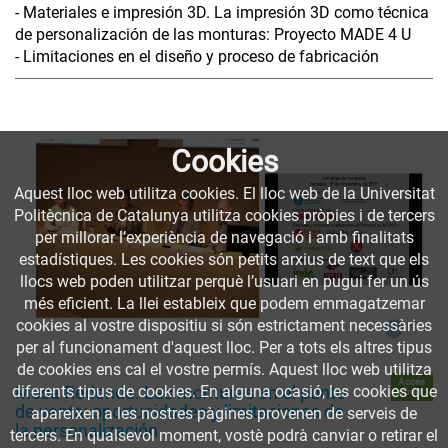
- Materiales e impresión 3D. La impresión 3D como técnica
de personalización de las monturas: Proyecto MADE 4 U
- Limitaciones en el diseño y proceso de fabricación
Cookies
Aquest lloc web utilitza cookies. El lloc web de la Universitat
Politècnica de Catalunya utilitza cookies pròpies i de tercers
per millorar l’experiència de navegació i amb finalitats
estadístiques. Les cookies són petits arxius de text que els
llocs web poden utilitzar perquè l’usuari en pugui fer un ús
més eficient. La llei estableix que podem emmagatzemar
cookies al vostre dispositiu si són estrictament necessàries
per al funcionament d'aquest lloc. Per a tots els altres tipus
de cookies ens cal el vostre permís. Aquest lloc web utilitza
Accés
Mesa Redonda. Las monturas en el punto
diferents tipus de cookies. En alguna ocasió, les cookies que
obert
de venta: oportunidades y limitaciones de
apareixen a les nostres pàgines provenen de serveis de
la personalización
tercers. En qualsevol moment, vostè podrà canviar o retirar el