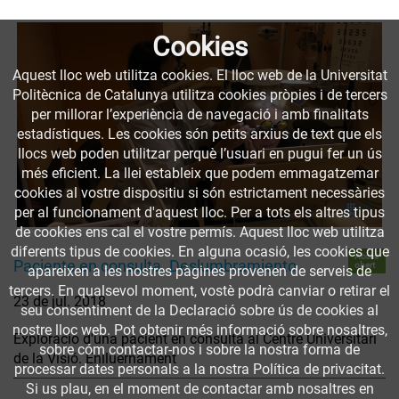
Cookies
Aquest lloc web utilitza cookies. El lloc web de la Universitat
Politècnica de Catalunya utilitza cookies pròpies i de tercers
per millorar l’experiència de navegació i amb finalitats
estadístiques. Les cookies són petits arxius de text que els
llocs web poden utilitzar perquè l’usuari en pugui fer un ús
més eficient. La llei estableix que podem emmagatzemar
cookies al vostre dispositiu si són estrictament necessàries
per al funcionament d'aquest lloc. Per a tots els altres tipus
de cookies ens cal el vostre permís. Aquest lloc web utilitza
diferents tipus de cookies. En alguna ocasió, les cookies que
Accés
Paciente en consulta. Deslumbramiento
obert
apareixen a les nostres pàgines provenen de serveis de
tercers. En qualsevol moment, vostè podrà canviar o retirar el
23 de jul. 2018
seu consentiment de la Declaració sobre ús de cookies al
nostre lloc web. Pot obtenir més informació sobre nosaltres,
Exploració d'una pacient en consulta al Centre Universitari
sobre cóm contactar-nos i sobre la nostra forma de
de la Visió. Enlluernament
processar dates personals a la nostra Política de privacitat.
Si us plau, en el moment de contactar amb nosaltres en