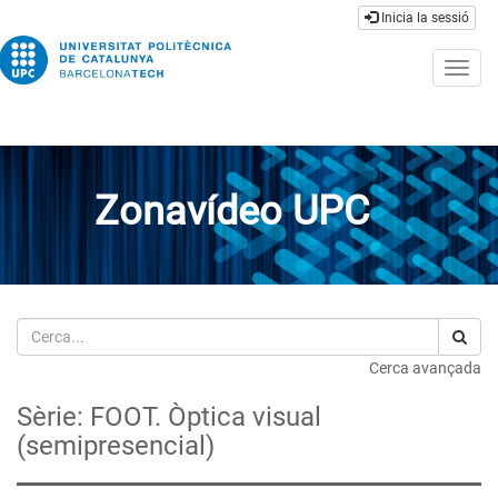
Inicia la sessió
Togg
navig
Zonavídeo UPC
Cerca
Cerca avançada
Sèrie: FOOT. Òptica visual
(semipresencial)