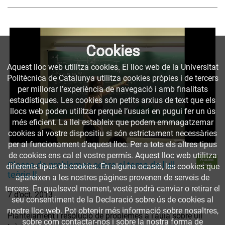
Cookies
Aquest lloc web utilitza cookies. El lloc web de la Universitat
Politècnica de Catalunya utilitza cookies pròpies i de tercers
per millorar l’experiència de navegació i amb finalitats
estadístiques. Les cookies són petits arxius de text que els
llocs web poden utilitzar perquè l’usuari en pugui fer un ús
més eficient. La llei estableix que podem emmagatzemar
cookies al vostre dispositiu si són estrictament necessàries
per al funcionament d'aquest lloc. Per a tots els altres tipus
de cookies ens cal el vostre permís. Aquest lloc web utilitza
Accés
Classe de problemes sobre el tema de l'ull
obert
diferents tipus de cookies. En alguna ocasió, les cookies que
teòric II
apareixen a les nostres pàgines provenen de serveis de
tercers. En qualsevol moment, vostè podrà canviar o retirar el
7 d’oct. 2013
seu consentiment de la Declaració sobre ús de cookies al
nostre lloc web. Pot obtenir més informació sobre nosaltres,
Plantejament i resolució de problemes a l'aula sobre ull
sobre cóm contactar-nos i sobre la nostra forma de