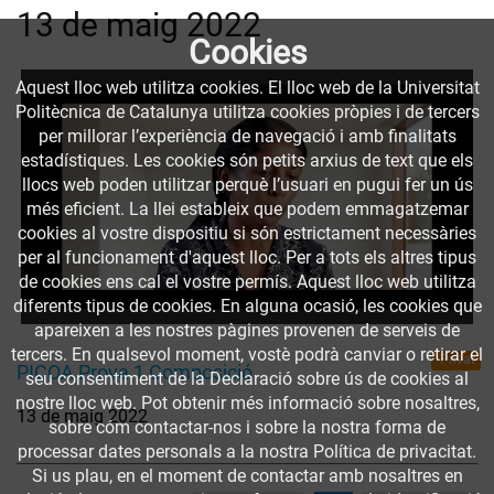
13 de maig 2022
Cookies
Aquest lloc web utilitza cookies. El lloc web de la Universitat
Politècnica de Catalunya utilitza cookies pròpies i de tercers
per millorar l’experiència de navegació i amb finalitats
estadístiques. Les cookies són petits arxius de text que els
llocs web poden utilitzar perquè l’usuari en pugui fer un ús
més eficient. La llei estableix que podem emmagatzemar
cookies al vostre dispositiu si són estrictament necessàries
per al funcionament d'aquest lloc. Per a tots els altres tipus
de cookies ens cal el vostre permís. Aquest lloc web utilitza
diferents tipus de cookies. En alguna ocasió, les cookies que
apareixen a les nostres pàgines provenen de serveis de
tercers. En qualsevol moment, vostè podrà canviar o retirar el
Privat
PICOA Prova 1 Composició
seu consentiment de la Declaració sobre ús de cookies al
nostre lloc web. Pot obtenir més informació sobre nosaltres,
13 de maig 2022
sobre cóm contactar-nos i sobre la nostra forma de
processar dates personals a la nostra Política de privacitat.
Si us plau, en el moment de contactar amb nosaltres en