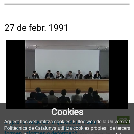
27 de febr. 1991
Cookies
Accés
L' aprenentatge de l'arquitectura. Taula
Aquest lloc web utilitza cookies. El lloc web de la Universitat
obert
rodona: Les revistes d'arquitectura,
Politècnica de Catalunya utilitza cookies pròpies i de tercers
formen, informen o deformen?