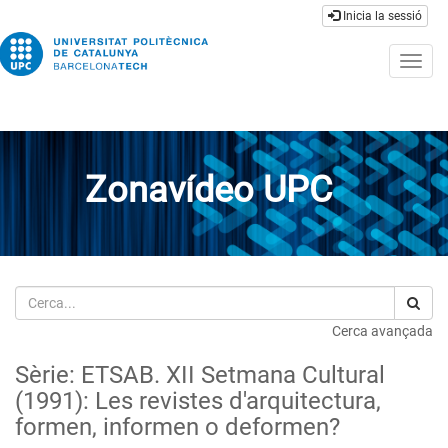
Inicia la sessió
Togg
navig
Zonavídeo UPC
Cerca
Cerca avançada
Sèrie: ETSAB. XII Setmana Cultural
(1991): Les revistes d'arquitectura,
formen, informen o deformen?