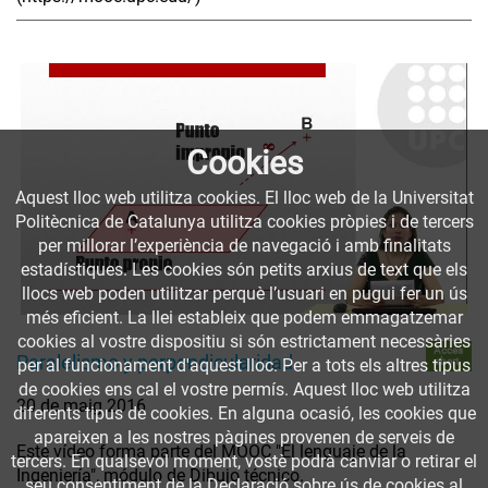
Cookies
Aquest lloc web utilitza cookies. El lloc web de la Universitat
Politècnica de Catalunya utilitza cookies pròpies i de tercers
per millorar l’experiència de navegació i amb finalitats
estadístiques. Les cookies són petits arxius de text que els
llocs web poden utilitzar perquè l’usuari en pugui fer un ús
més eficient. La llei estableix que podem emmagatzemar
cookies al vostre dispositiu si són estrictament necessàries
Accés
Paralelismo y perpendicularidad
obert
per al funcionament d'aquest lloc. Per a tots els altres tipus
de cookies ens cal el vostre permís. Aquest lloc web utilitza
20 de maig 2016
diferents tipus de cookies. En alguna ocasió, les cookies que
apareixen a les nostres pàgines provenen de serveis de
Este vídeo forma parte del MOOC "El lenguaje de la
tercers. En qualsevol moment, vostè podrà canviar o retirar el
Ingeniería", módulo de Dibujo técnico.
seu consentiment de la Declaració sobre ús de cookies al