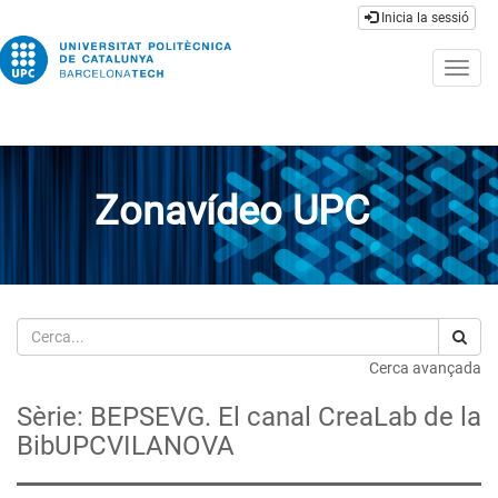
Inicia la sessió
Togg
navig
Zonavídeo UPC
Cerca
Cerca avançada
Sèrie: BEPSEVG. El canal CreaLab de la
BibUPCVILANOVA