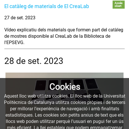
Accés
El catàleg de materials de El CreaLab
obert
27 de set. 2023
Vídeo explicatiu dels materials que formen part del catàleg
de mostres disponible al CreaLab de la Biblioteca de
l'EPSEVG.
28 de set. 2023
Cookies
Aquest lloc web utilitza cookies. El lloc web de la Universitat
Politècnica de Catalunya utilitza cookies pròpies i de tercers
per millorar l’experiència de navegació i amb finalitats
estadístiques. Les cookies són petits arxius de text que els
llocs web poden utilitzar perquè l’usuari en pugui fer un ús
més eficient. La llei estableix que podem emmagatzemar