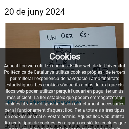
20 de juny 2024
Cookies
Aquest lloc web utilitza cookies. El lloc web de la Universitat
Politècnica de Catalunya utilitza cookies pròpies i de tercers
per millorar l’experiència de navegació i amb finalitats
estadístiques. Les cookies són petits arxius de text que els
llocs web poden utilitzar perquè l’usuari en pugui fer un ús
més eficient. La llei estableix que podem emmagatzemar
Accés
OER: Open Educational Resources
obert
cookies al vostre dispositiu si són estrictament necessàries
per al funcionament d'aquest lloc. Per a tots els altres tipus
20 de juny 2024
de cookies ens cal el vostre permís. Aquest lloc web utilitza
diferents tipus de cookies. En alguna ocasió, les cookies que
Els OER són materials d’aprenentatge, ensenyament i