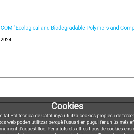
COM "Ecological and Biodegradable Polymers and Comp
. 2024
Cookies
sitat Politècnica de Catalunya utilitza cookies pròpies i de terce
llocs web poden utilitzar perquè l’usuari en pugui fer un ús més
nament d'aquest lloc. Per a tots els altres tipus de cookies ens c