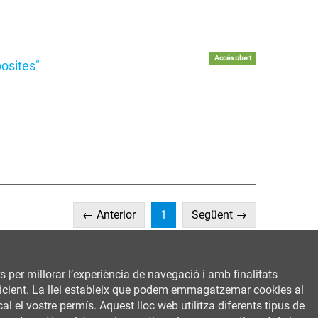
Accés obert
osites"
(current)
← Anterior
1
Següent →
rs per millorar l’experiència de navegació i amb finalitats
 eficient. La llei estableix que podem emmagatzemar cookies al
al el vostre permís. Aquest lloc web utilitza diferents tipus de