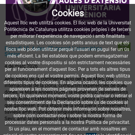
Cookies
Aquest lloc web utilitza cookies. El lloc web de la Universitat
Politècnica de Catalunya utilitza cookies pròpies i de tercers
per millorar l’experiència de navegació i amb finalitats
estadístiques. Les cookies són petits arxius de text que els
Accés
Episodi 10. Aules d'Extensió Universitària
obert
llocs web poden utilitzar perquè l’usuari en pugui fer un ús
Sènior
més eficient. La llei estableix que podem emmagatzemar
cookies al vostre dispositiu si són estrictament necessàries
4 de març 2026
per al funcionament d'aquest lloc. Per a tots els altres tipus
de cookies ens cal el vostre permís. Aquest lloc web utilitza
Amb motiu de la commemoració del 8 de Març, Dia
diferents tipus de cookies. En alguna ocasió, les cookies que
Internacional de la Dona, compartim experiències de dues
apareixen a les nostres pàgines provenen de serveis de
dones, la Maria Àngels Duch i la Isabel Ruiz, representants
tercers. En qualsevol moment, vostè podrà canviar o retirar el
de les Aules d'Extensió Universitària Sènior a Castelldefels,
seu consentiment de la Declaració sobre ús de cookies al
que gaudeixen d'una etapa de la vida plena coneixement i
nostre lloc web. Pot obtenir més informació sobre nosaltres,
saviesa amb inspiració i singularitatitat. Modera Mayte
sobre cóm contactar-nos i sobre la nostra forma de
Sevil, amb la participació de Noelia Domínguez.
processar dates personals a la nostra Política de privacitat.
Si us plau, en el moment de contactar amb nosaltres en