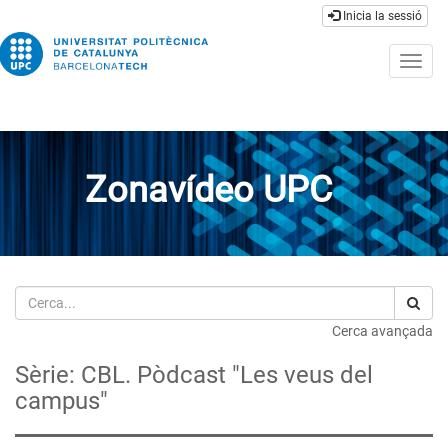
Inicia la sessió
Togg
navig
Zonavídeo UPC
Cerca
Cerca avançada
Sèrie: CBL. Pòdcast "Les veus del
campus"