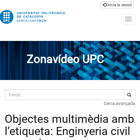
Inicia la sessió
Togg
navig
Zonavídeo UPC
Cerca
Cerca avançada
Objectes multimèdia amb
l’etiqueta: Enginyeria civil