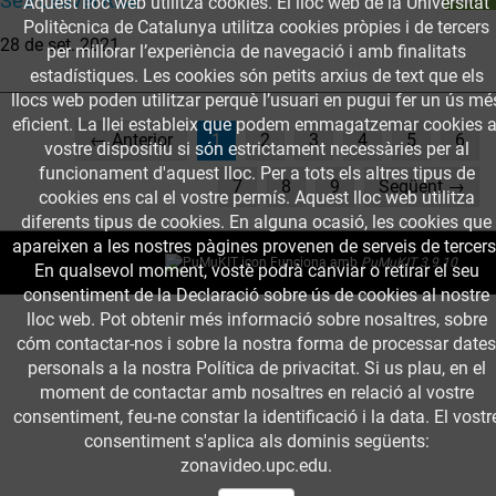
Sea Leavel Rise
Aquest lloc web utilitza cookies. El lloc web de la Universitat
Politècnica de Catalunya utilitza cookies pròpies i de tercers
28 de set. 2021
per millorar l’experiència de navegació i amb finalitats
estadístiques. Les cookies són petits arxius de text que els
llocs web poden utilitzar perquè l’usuari en pugui fer un ús mé
eficient. La llei estableix que podem emmagatzemar cookies a
(current)
← Anterior
1
2
3
4
5
6
vostre dispositiu si són estrictament necessàries per al
funcionament d'aquest lloc. Per a tots els altres tipus de
7
8
9
Següent →
cookies ens cal el vostre permís. Aquest lloc web utilitza
diferents tipus de cookies. En alguna ocasió, les cookies que
apareixen a les nostres pàgines provenen de serveis de tercers
Funciona amb
PuMuKIT 3.9.10
En qualsevol moment, vostè podrà canviar o retirar el seu
consentiment de la Declaració sobre ús de cookies al nostre
lloc web. Pot obtenir més informació sobre nosaltres, sobre
cóm contactar-nos i sobre la nostra forma de processar dates
personals a la nostra Política de privacitat. Si us plau, en el
moment de contactar amb nosaltres en relació al vostre
consentiment, feu-ne constar la identificació i la data. El vostr
consentiment s'aplica als dominis següents:
zonavideo.upc.edu.