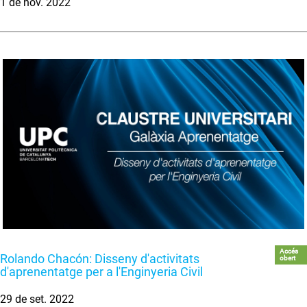
1 de nov. 2022
Accés
Rolando Chacón: Disseny d'activitats
obert
d'aprenentatge per a l'Enginyeria Civil
29 de set. 2022