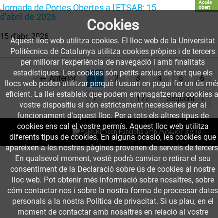
Accés
Jornada de Portes Obertes a l'ETSAB: 15
obert
d'abril de 2026
Cookies
15 d’abr. 2026
Aquest lloc web utilitza cookies. El lloc web de la Universitat
Politècnica de Catalunya utilitza cookies pròpies i de tercers
per millorar l’experiència de navegació i amb finalitats
estadístiques. Les cookies són petits arxius de text que els
(current)
← Anterior
1
2
3
4
5
6
llocs web poden utilitzar perquè l’usuari en pugui fer un ús mé
eficient. La llei estableix que podem emmagatzemar cookies a
7
…
172
Següent →
vostre dispositiu si són estrictament necessàries per al
funcionament d'aquest lloc. Per a tots els altres tipus de
cookies ens cal el vostre permís. Aquest lloc web utilitza
Funciona amb
PuMuKIT 3.9.10
diferents tipus de cookies. En alguna ocasió, les cookies que
apareixen a les nostres pàgines provenen de serveis de tercers
En qualsevol moment, vostè podrà canviar o retirar el seu
consentiment de la Declaració sobre ús de cookies al nostre
lloc web. Pot obtenir més informació sobre nosaltres, sobre
cóm contactar-nos i sobre la nostra forma de processar dates
personals a la nostra Política de privacitat. Si us plau, en el
moment de contactar amb nosaltres en relació al vostre