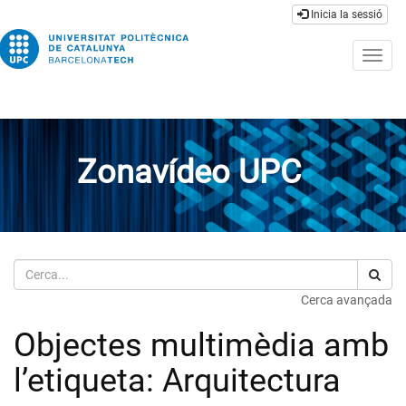
Inicia la sessió
Togg
navig
Zonavídeo UPC
Cerca
Cerca avançada
Objectes multimèdia amb
l’etiqueta: Arquitectura