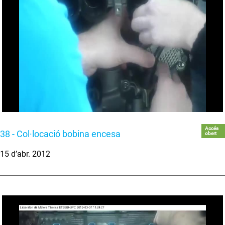
Accés
38 - Col·locació bobina encesa
obert
15 d’abr. 2012