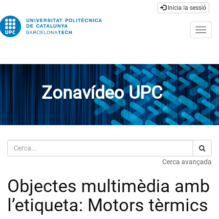
Inicia la sessió
Togg
navig
Zonavídeo UPC
Cerca
Cerca avançada
Objectes multimèdia amb
l’etiqueta: Motors tèrmics