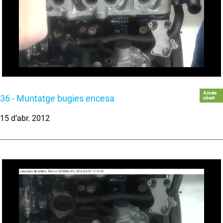
Accés
36 - Muntatge bugies encesa
obert
15 d’abr. 2012