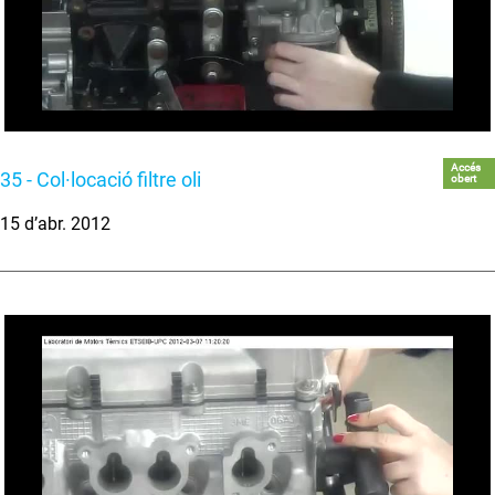
Accés
35 - Col·locació filtre oli
obert
15 d’abr. 2012