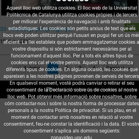
Aquest lloc web utilitza cookies. El lloc web de la Universitat
Politècnica de Catalunya utilitza cookies pròpies i de tercers
per millorar l’experiència de navegació i amb finalitats
Accés
estadístiques. Les cookies són petits arxius de text que els
33 - Muntatge politja cigonyal
obert
llocs web poden utilitzar perquè l’usuari en pugui fer un ús mé
15 d’abr. 2012
eficient. La llei estableix que podem emmagatzemar cookies a
vostre dispositiu si són estrictament necessàries per al
funcionament d'aquest lloc. Per a tots els altres tipus de
cookies ens cal el vostre permís. Aquest lloc web utilitza
(current)
← Anterior
1
2
3
4
Següent →
diferents tipus de cookies. En alguna ocasió, les cookies que
apareixen a les nostres pàgines provenen de serveis de tercers
En qualsevol moment, vostè podrà canviar o retirar el seu
consentiment de la Declaració sobre ús de cookies al nostre
Funciona amb
PuMuKIT 3.9.10
lloc web. Pot obtenir més informació sobre nosaltres, sobre
cóm contactar-nos i sobre la nostra forma de processar dates
personals a la nostra Política de privacitat. Si us plau, en el
moment de contactar amb nosaltres en relació al vostre
consentiment, feu-ne constar la identificació i la data. El vostr
consentiment s'aplica als dominis següents:
zonavideo.upc.edu.