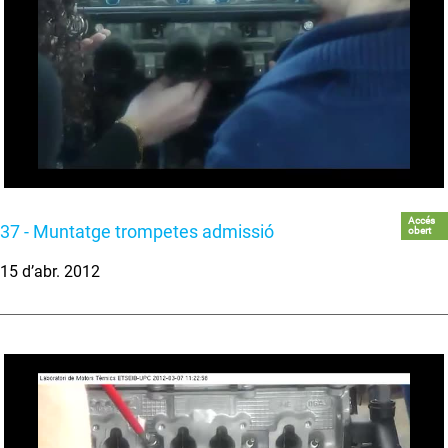
Accés
37 - Muntatge trompetes admissió
obert
15 d’abr. 2012