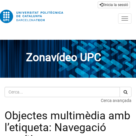
Inicia la sessió
Togg
navig
Zonavídeo UPC
Cerca
Cerca avançada
Objectes multimèdia amb
l’etiqueta: Navegació