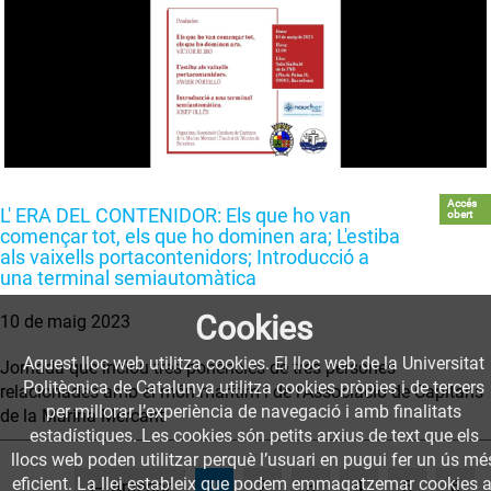
Accés
L' ERA DEL CONTENIDOR: Els que ho van
obert
començar tot, els que ho dominen ara; L'estiba
als vaixells portacontenidors; Introducció a
una terminal semiautomàtica
Cookies
10 de maig 2023
Aquest lloc web utilitza cookies. El lloc web de la Universitat
Jornada que inclou tres ponències de tres persones
Politècnica de Catalunya utilitza cookies pròpies i de tercers
relacionades amb el món marítim i de l'Associació de Capitans
per millorar l’experiència de navegació i amb finalitats
de la Marina Mercant
estadístiques. Les cookies són petits arxius de text que els
llocs web poden utilitzar perquè l’usuari en pugui fer un ús mé
eficient. La llei estableix que podem emmagatzemar cookies a
(current)
← Anterior
1
2
3
4
5
6