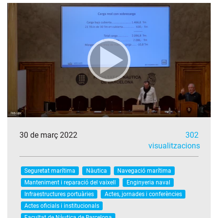
30 de març 2022
302
visualitzacions
Seguretat marítima
Nàutica
Navegació marítima
Manteniment i reparació del vaixell
Enginyeria naval
Infraestructures portuàries
Actes, jornades i conferències
Actes oficials i institucionals
Facultat de Nàutica de Barcelona