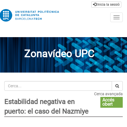
Inicia la sessió
Togg
navig
Zonavídeo UPC
Cerca
Cerca avançada
Accés
Estabilidad negativa en
obert
puerto: el caso del Nazmiye