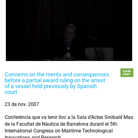
Accés
Concerns on the merits and consequences
obert
before a partial award ruling on the arrest
of a vessel held previously by Spanish
court
23 de nov. 2007
Conferència que va tenir lloc a la Sala d'Actes Sinibald Mas
de la Facultat de Nàutica de Barcelona durant el 5th.
International Congress on Maritime Technological
Innovations and Research.