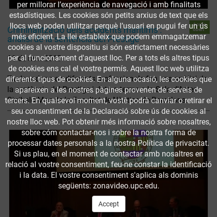
per millorar l’experiència de navegació i amb finalitats
estadístiques. Les cookies són petits arxius de text que els
llocs web poden utilitzar perquè l’usuari en pugui fer un ús
Accés
Criminalització dels accidents marítims :
obert
més eficient. La llei estableix que podem emmagatzemar
anàlisi de la sentència del Prestige
cookies al vostre dispositiu si són estrictament necessàries
per al funcionament d'aquest lloc. Per a tots els altres tipus
11 de nov. 2013
de cookies ens cal el vostre permís. Aquest lloc web utilitza
Taula rodona on diferents professionals fan una anàlisi de
diferents tipus de cookies. En alguna ocasió, les cookies que
la sentència del Prestige i duta a terme a la Sala d'Actes
apareixen a les nostres pàgines provenen de serveis de
Sinibald Mas de la Facultat de Nàutica de Barcelona.
tercers. En qualsevol moment, vostè podrà canviar o retirar el
seu consentiment de la Declaració sobre ús de cookies al
nostre lloc web. Pot obtenir més informació sobre nosaltres,
sobre cóm contactar-nos i sobre la nostra forma de
processar dates personals a la nostra Política de privacitat.
Si us plau, en el moment de contactar amb nosaltres en
relació al vostre consentiment, feu-ne constar la identificació
i la data. El vostre consentiment s'aplica als dominis
següents: zonavideo.upc.edu.
Accept