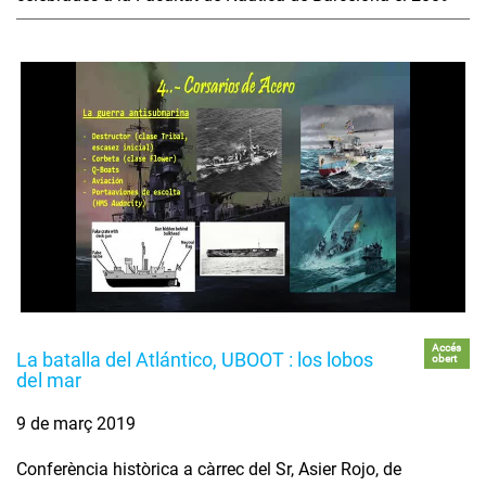
Accés
La batalla del Atlántico, UBOOT : los lobos
obert
del mar
9 de març 2019
Conferència històrica a càrrec del Sr, Asier Rojo, de