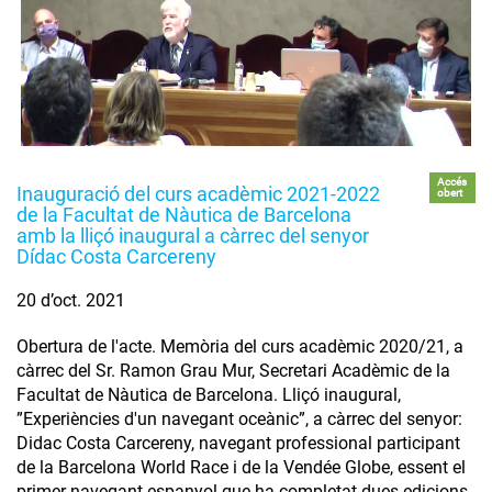
Accés
Inauguració del curs acadèmic 2021-2022
obert
de la Facultat de Nàutica de Barcelona
amb la lliçó inaugural a càrrec del senyor
Dídac Costa Carcereny
20 d’oct. 2021
Obertura de l'acte. Memòria del curs acadèmic 2020/21, a
càrrec del Sr. Ramon Grau Mur, Secretari Acadèmic de la
Facultat de Nàutica de Barcelona. Lliçó inaugural,
”Experiències d'un navegant oceànic”, a càrrec del senyor:
Didac Costa Carcereny, navegant professional participant
de la Barcelona World Race i de la Vendée Globe, essent el
primer navegant espanyol que ha completat dues edicions