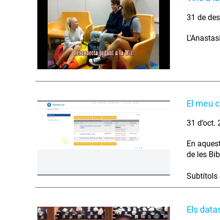
31 de des
L'Anastasi
El meu 
31 d’oct.
En aquest
de les Bib
Subtítols
Els dat