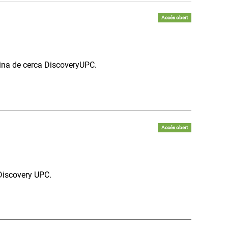
Accés obert
'eina de cerca DiscoveryUPC.
Accés obert
 Discovery UPC.