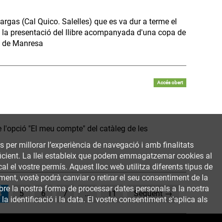
argas (Cal Quico. Salelles) que es va dur a terme el
de la presentació del llibre acompanyada d'una copa de
ri de Manresa
Accés obert
e l'opció "El meu compte" del catàleg de les
rs per millorar l’experiència de navegació i amb finalitats
 eficient. La llei estableix que podem emmagatzemar cookies al
al el vostre permís. Aquest lloc web utilitza diferents tipus de
ent, vostè podrà canviar o retirar el seu consentiment de la
bre la nostra forma de processar dates personals a la nostra
(current)
4
5
6
7
…
11
Següent →
a identificació i la data. El vostre consentiment s'aplica als