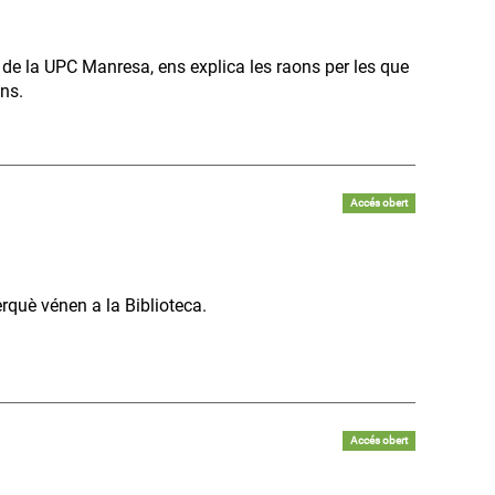
 de la UPC Manresa, ens explica les raons per les que
ns.
Accés obert
perquè vénen a la Biblioteca.
Accés obert