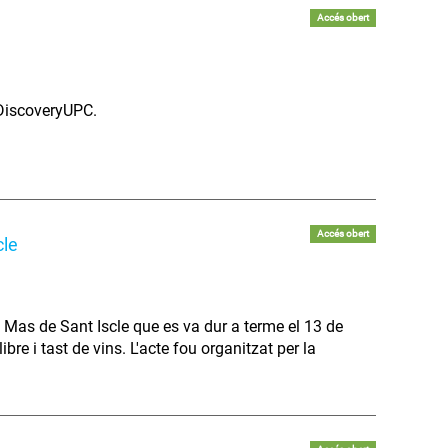
Accés obert
 DiscoveryUPC.
Accés obert
cle
el Mas de Sant Iscle que es va dur a terme el 13 de
bre i tast de vins. L'acte fou organitzat per la