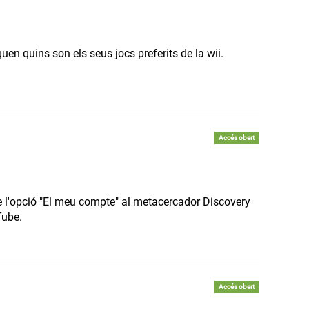
quen quins son els seus jocs preferits de la wii.
Accés obert
 de l'opció "El meu compte" al metacercador Discovery
Tube.
Accés obert