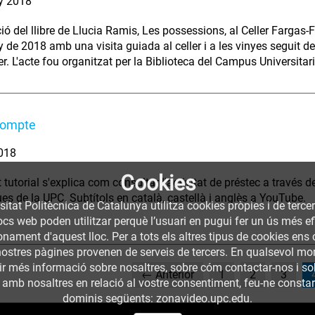
y 2018
ió del llibre de Llucia Ramis, Les possessions, al Celler Fargas-F
y de 2018 amb una visita guiada al celler i a les vinyes seguit 
ler. L'acte fou organitzat per la Biblioteca del Campus Universita
compte
2018
Cookies
tutorial s'explica com consultar l'activitat de préstec a través d
ues de la UPC. Subtítols en català, castellà i anglès a YouTube.
sitat Politècnica de Catalunya utilitza cookies pròpies i de terce
llocs web poden utilitzar perquè l’usuari en pugui fer un ús més
nament d'aquest lloc. Per a tots els altres tipus de cookies ens c
nostres pàgines provenen de serveis de tercers. En qualsevol mom
nir més informació sobre nosaltres, sobre cóm contactar-nos i so
← Anterior
1
2
3
 amb nosaltres en relació al vostre consentiment, feu-ne constar l
dominis següents: zonavideo.upc.edu.