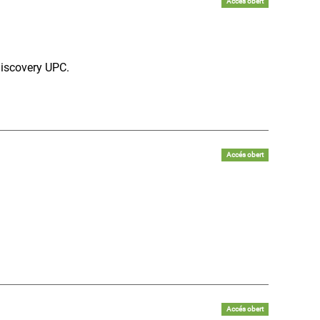
Accés obert
 Discovery UPC.
Accés obert
Accés obert