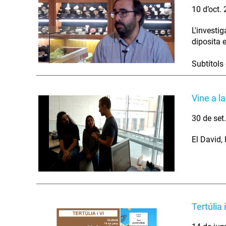
10 d’oct.
L'investi
diposita 
Subtítols
Vine a l
30 de set
El David, 
Tertúlia 