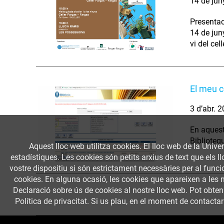
14 de jun
Presentac
14 de jun
vi del cel
El meu 
3 d’abr. 
En aquest 
Biblioteq
Aquest lloc web utilitza cookies. El lloc web de la Univer
estadístiques. Les cookies són petits arxius de text que els 
vostre dispositiu si són estrictament necessàries per al funcio
cookies. En alguna ocasió, les cookies que apareixen a les 
Declaració sobre ús de cookies al nostre lloc web. Pot obte
Política de privacitat. Si us plau, en el moment de contactar