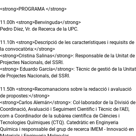
<strong>PROGRAMA </strong>
11.00h <strong>Benvinguda</strong>
Pedro Díez, Vr. de Recerca de la UPC.
11.10h <strong>Descripció de les característiques i requisits de
la convocatòria:</strong>
<strong>Cristina Salinas</strong>: Responsable de la Unitat de
Projectes Nacionals, del SSRI.
<strong> Eduardo García</strong>: Tècnic de gestió de la Unitat
de Projectes Nacionals, del SSRI.
11.50h <strong>Recomanacions sobre la redacció i avaluació
de propostes:</strong>
<strong>Carlos Alemán</strong>: Col·laborador de la Divisió de
Coordinació, Avaluació i Seguiment Científic i Tècnic de l'AEI,
com a Coordinador de la subàrea científica de Ciències i
Tecnologies Químiques (CTQ). Catedràtic en Enginyeria
Química i responsable del grup de recerca IMEM - Innovació en
Materials i Enginyeria Molecular.