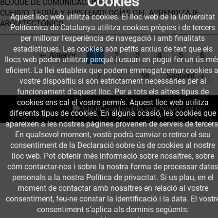
Cookies
BLOQUE DE COMUNICACIONES VI
CUERPO, TEORÍA Y EPISTEMOLOGÍAS DEL APRENDIZAJE
Aquest lloc web utilitza cookies. El lloc web de la Universitat
ARQUITECTÓNICO.
Politècnica de Catalunya utilitza cookies pròpies i de tercers
per millorar l’experiència de navegació i amb finalitats
estadístiques. Les cookies són petits arxius de text que els
(current)
← Anterior
1
2
3
4
5
6
llocs web poden utilitzar perquè l’usuari en pugui fer un ús mé
eficient. La llei estableix que podem emmagatzemar cookies a
7
…
58
Següent →
vostre dispositiu si són estrictament necessàries per al
funcionament d'aquest lloc. Per a tots els altres tipus de
cookies ens cal el vostre permís. Aquest lloc web utilitza
Funciona amb
PuMuKIT 3.9.10
diferents tipus de cookies. En alguna ocasió, les cookies que
apareixen a les nostres pàgines provenen de serveis de tercers
En qualsevol moment, vostè podrà canviar o retirar el seu
consentiment de la Declaració sobre ús de cookies al nostre
lloc web. Pot obtenir més informació sobre nosaltres, sobre
cóm contactar-nos i sobre la nostra forma de processar dates
personals a la nostra Política de privacitat. Si us plau, en el
moment de contactar amb nosaltres en relació al vostre
consentiment, feu-ne constar la identificació i la data. El vostr
consentiment s'aplica als dominis següents: