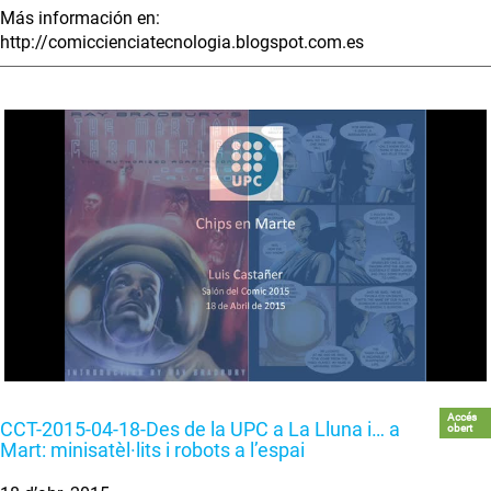
Más información en:
http://comiccienciatecnologia.blogspot.com.es
Accés
CCT-2015-04-18-Des de la UPC a La Lluna i… a
obert
Mart: minisatèl·lits i robots a l’espai