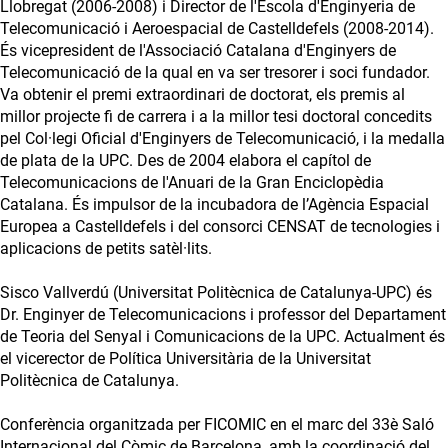
Llobregat (2006-2008) i Director de l'Escola d'Enginyeria de
Telecomunicació i Aeroespacial de Castelldefels (2008-2014).
És vicepresident de l'Associació Catalana d'Enginyers de
Telecomunicació de la qual en va ser tresorer i soci fundador.
Va obtenir el premi extraordinari de doctorat, els premis al
millor projecte fi de carrera i a la millor tesi doctoral concedits
pel Col·legi Oficial d'Enginyers de Telecomunicació, i la medalla
de plata de la UPC. Des de 2004 elabora el capítol de
Telecomunicacions de l'Anuari de la Gran Enciclopèdia
Catalana. És impulsor de la incubadora de l’Agència Espacial
Europea a Castelldefels i del consorci CENSAT de tecnologies i
aplicacions de petits satèl·lits.
Sisco Vallverdú (Universitat Politècnica de Catalunya-UPC) és
Dr. Enginyer de Telecomunicacions i professor del Departament
de Teoria del Senyal i Comunicacions de la UPC. Actualment és
el vicerector de Política Universitària de la Universitat
Politècnica de Catalunya.
Conferència organitzada per FICOMIC en el marc del 33è Saló
Internacional del Còmic de Barcelona, amb la coordinació del