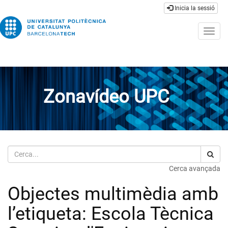
Inicia la sessió
Togg
navig
Zonavídeo UPC
Cerca
Cerca avançada
Objectes multimèdia amb
l’etiqueta: Escola Tècnica