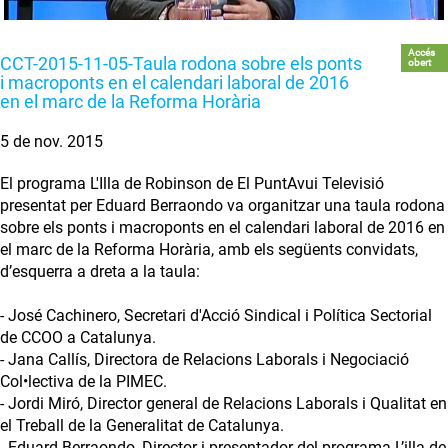
Accés
CCT-2015-11-05-Taula rodona sobre els ponts
obert
i macroponts en el calendari laboral de 2016
en el marc de la Reforma Horària
5 de nov. 2015
El programa L'Illa de Robinson de El PuntAvui Televisió
presentat per Eduard Berraondo va organitzar una taula rodona
sobre els ponts i macroponts en el calendari laboral de 2016 en
el marc de la Reforma Horària, amb els següents convidats,
d’esquerra a dreta a la taula:
- José Cachinero, Secretari d'Acció Sindical i Política Sectorial
de CCOO a Catalunya.
- Jana Callís, Directora de Relacions Laborals i Negociació
Col•lectiva de la PIMEC.
- Jordi Miró, Director general de Relacions Laborals i Qualitat en
el Treball de la Generalitat de Catalunya.
- Eduard Berraondo, Director i presentador del programa L’illa de