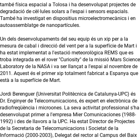
també física espacial a Tolosa i ha desenvolupat projectes de
degradació de cèl·lules solars a l'espai i sensors espacials.
També ha investigat en dispositius microelectromecànics i en
autoassemblatge de nanopartícules.
Un dels desenvolupaments del seu equip és un xip per a la
mesura de cabal i direcció del vent per a la superfície de Mart i
ha estat implementat a l'estació meteorològica REMS que es
troba integrada en el rover "Curiosity" de la missió Mars Science
Laboratory de la NASA i va ser llançat a l'espai al novembre de
2011. Aquest és el primer xip totalment fabricat a Espanya que
està a la superfície de Mart.
Jordi Berenguer (Universitat Politècnica de Catalunya-UPC) és
Dr. Enginyer de Telecomunicacions, és expert en electrònica de
radiofreqüència i microones. La seva activitat professional s'ha
desenvolupat primer a l'empresa Mier Comunicaciones (1988-
1992) i des de llavors a la UPC. Ha estat Director de Projectes
de la Secretaria de Telecomunicacions i Societat de la
Informació (2000-2003), Delegat del rector al Campus del Baix