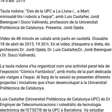
18 d’abr. 2015
Taula rodona: “Des de la UPC a La Lluna i… a Mart:
minisatèl·lits i robots a l’espai”, amb Luis Castañer, Jordi
Berenguer i Sisco Vallverdú, professors de la Universitat
Politècnica de Catalunya. Presenta: Jordi Ojeda.
Vídeo de 48 minuts en català amb parts en castellà. Dissabte
18 de abril de 2015, 19.30 h. En el vídeo, d’esquerra a dreta, els
professors Dr. Jordi Ojeda, Dr. Luis Castañer,Dr. Jordi Berenguer
i Dr. Sisco Vallverdú.
La taula rodona s’ha organitzat com una activitat paral·lela de
l’exposició “Còmics Fantàstics”, amb motiu de la part dedicada
als viatges a l’espai. Al llarg de la sessió es presenten diferents
projectes i iniciatives que s’han desenvolupat a la Universitat
Politècnica de Catalunya.
Luis Castañer (Universitat Politècnica de Catalunya-UPC) és Dr.
Enginyer de Telecomunicacions i catedràtic de tecnologia
electrònica de l'ETSETB de la UPC a Barcelona. Va estudiar