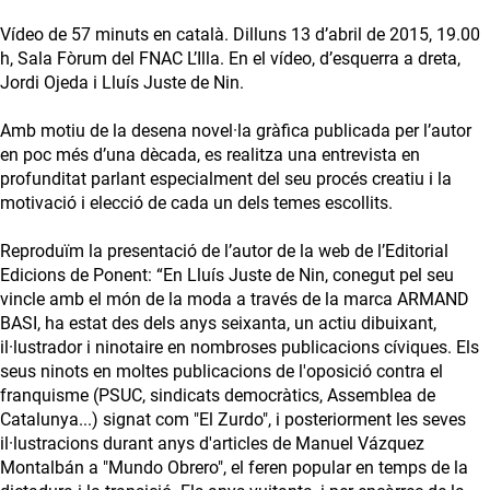
Vídeo de 57 minuts en català. Dilluns 13 d’abril de 2015, 19.00
h, Sala Fòrum del FNAC L’Illa. En el vídeo, d’esquerra a dreta,
Jordi Ojeda i Lluís Juste de Nin.
Amb motiu de la desena novel·la gràfica publicada per l’autor
en poc més d’una dècada, es realitza una entrevista en
profunditat parlant especialment del seu procés creatiu i la
motivació i elecció de cada un dels temes escollits.
Reproduïm la presentació de l’autor de la web de l’Editorial
Edicions de Ponent: “En Lluís Juste de Nin, conegut pel seu
vincle amb el món de la moda a través de la marca ARMAND
BASI, ha estat des dels anys seixanta, un actiu dibuixant,
il·lustrador i ninotaire en nombroses publicacions cíviques. Els
seus ninots en moltes publicacions de l'oposició contra el
franquisme (PSUC, sindicats democràtics, Assemblea de
Catalunya...) signat com "El Zurdo", i posteriorment les seves
il·lustracions durant anys d'articles de Manuel Vázquez
Montalbán a "Mundo Obrero", el feren popular en temps de la