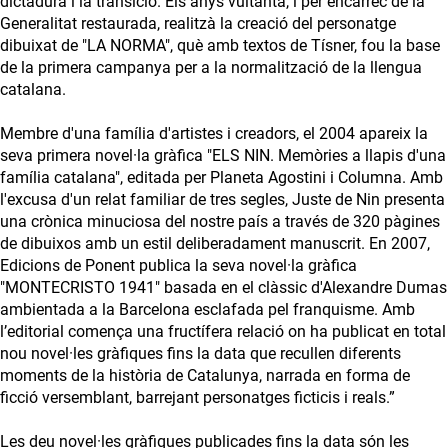
dictadura i la transició. Els anys vuitanta, i per encàrrec de la
Generalitat restaurada, realitzà la creació del personatge
dibuixat de "LA NORMA", què amb textos de Tísner, fou la base
de la primera campanya per a la normalització de la llengua
catalana.
Membre d'una família d'artistes i creadors, el 2004 apareix la
seva primera novel·la gràfica "ELS NIN. Memòries a llapis d'una
família catalana", editada per Planeta Agostini i Columna. Amb
l'excusa d'un relat familiar de tres segles, Juste de Nin presenta
una crònica minuciosa del nostre país a través de 320 pàgines
de dibuixos amb un estil deliberadament manuscrit. En 2007,
Edicions de Ponent publica la seva novel·la gràfica
"MONTECRISTO 1941" basada en el clàssic d'Alexandre Dumas
ambientada a la Barcelona esclafada pel franquisme. Amb
l’editorial comença una fructífera relació on ha publicat en total
nou novel·les gràfiques fins la data que recullen diferents
moments de la història de Catalunya, narrada en forma de
ficció versemblant, barrejant personatges ficticis i reals.”
Les deu novel·les gràfiques publicades fins la data són les