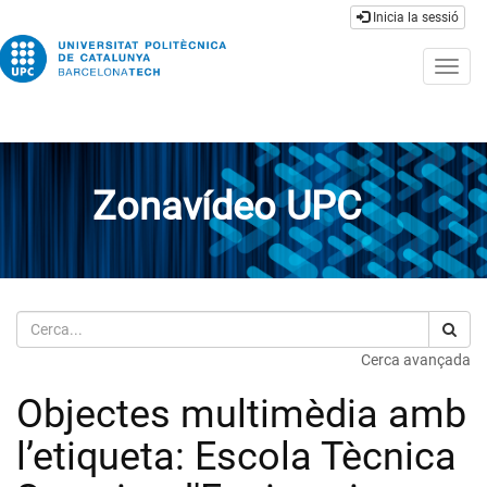
Inicia la sessió
Togg
navig
Zonavídeo UPC
Cerca
Cerca avançada
Objectes multimèdia amb
l’etiqueta: Escola Tècnica