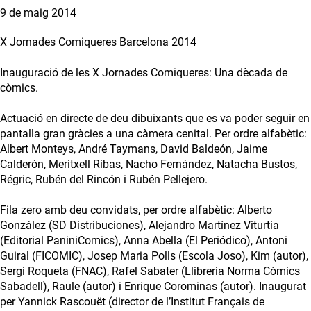
9 de maig 2014
X Jornades Comiqueres Barcelona 2014
Inauguració de les X Jornades Comiqueres: Una dècada de
còmics.
Actuació en directe de deu dibuixants que es va poder seguir en
pantalla gran gràcies a una càmera cenital. Per ordre alfabètic:
Albert Monteys, André Taymans, David Baldeón, Jaime
Calderón, Meritxell Ribas, Nacho Fernández, Natacha Bustos,
Régric, Rubén del Rincón i Rubén Pellejero.
Fila zero amb deu convidats, per ordre alfabètic: Alberto
González (SD Distribuciones), Alejandro Martínez Viturtia
(Editorial PaniniComics), Anna Abella (El Periódico), Antoni
Guiral (FICOMIC), Josep Maria Polls (Escola Joso), Kim (autor),
Sergi Roqueta (FNAC), Rafel Sabater (Llibreria Norma Còmics
Sabadell), Raule (autor) i Enrique Corominas (autor). Inaugurat
per Yannick Rascouët (director de l’Institut Français de