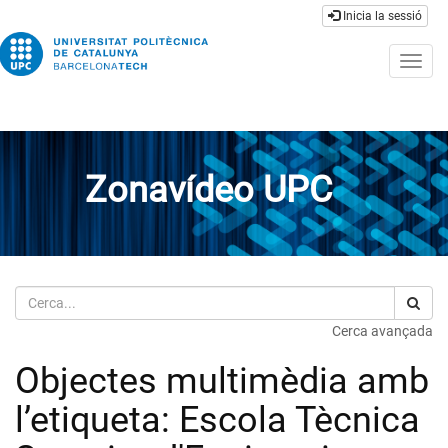
Inicia la sessió
Togg
navig
Zonavídeo UPC
Cerca
Cerca avançada
Objectes multimèdia amb
l’etiqueta: Escola Tècnica