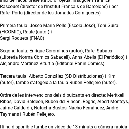
Inici de l’acte: presenta Jordi Ojeda, inauguren Yannick
Rascouët (director de l’Institut Français de Barcelone) i per
Rafel Porta (director de les Jornades Comiqueres)
Primera taula: Josep Maria Polls (Escola Joso), Toni Guiral
(FICOMIC), Raule (autor) i
Sergi Roqueta (FNAC)
Segona taula: Enrique Corominas (autor), Rafel Sabater
(Llibreria Norma Còmics Sabadell), Anna Abella (El Periódico) i
Alejandro Martínez Viturtia (Editorial PaniniComics)
Tercera taula: Alberto González (SD Distribuciones) i Kim
(autor), també s’afegeix a la taula Rubén Pellejero (autor).
Ordre de les intervencions dels dibuixants en directe: Meritxell
Ribas, David Baldeón, Rubén del Rincón, Régric, Albert Monteys,
Jaime Calderón, Natacha Bustos, Nacho Fernández, André
Taymans i Rubén Pellejero.
Hi ha disponible també un vídeo de 13 minuts a càmera ràpida