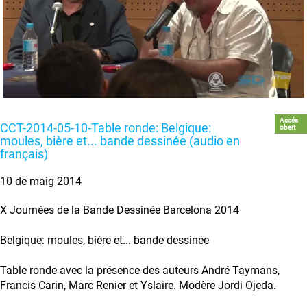
Accés
CCT-2014-05-10-Table ronde: Belgique:
obert
moules, bière et... bande dessinée (audio en
français)
10 de maig 2014
X Journées de la Bande Dessinée Barcelona 2014
Belgique: moules, bière et... bande dessinée
Table ronde avec la présence des auteurs André Taymans,
Francis Carin, Marc Renier et Yslaire. Modère Jordi Ojeda.